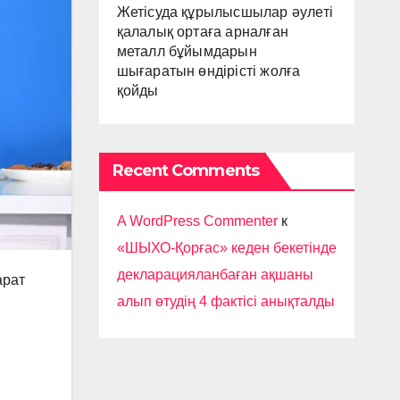
Жетісуда құрылысшылар әулеті
қалалық ортаға арналған
металл бұйымдарын
шығаратын өндірісті жолға
қойды
Recent Comments
A WordPress Commenter
к
«ШЫХО-Қорғас» кеден бекетінде
декларацияланбаған ақшаны
арат
алып өтудің 4 фактісі анықталды