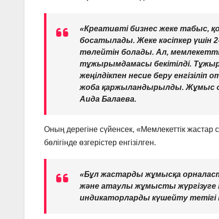
«Креативті бизнес жеке табыс, 
босатылады. Жеке кәсіпкер үшін 2-
төлейтін болады. Ал, мемлекетт
тұжырымдамасы бекітілді. Тұжыр
жеңілдікпен несие беру енгізіліп 
жоба қаржыландырылды. Жұмыс о
Аида Балаева.
Оның дерегіне сүйенсек, «Мемлекеттік жастар
бөлігінде өзгерістер енгізілген.
«Бұл жастарды жұмысқа орналасты
және атаулы жұмысты жүргізуге м
индикаторларды күшейту тетігі