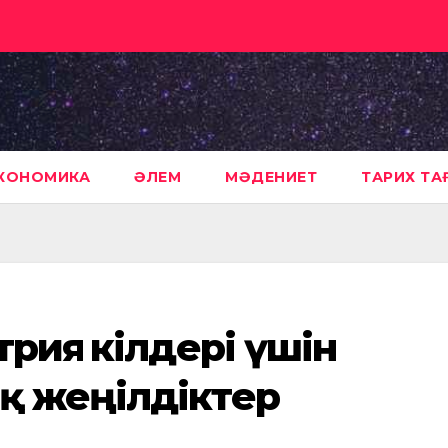
КОНОМИКА
ӘЛЕМ
МӘДЕНИЕТ
ТАРИХ Т
рия өкілдері үшін
қ жеңілдіктер