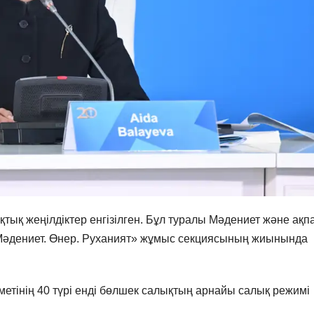
қтық жеңілдіктер енгізілген. Бұл туралы Мәдениет және ақп
Мәдениет. Өнер. Руханият» жұмыс секциясының жиынында
метінің 40 түрі енді бөлшек салықтың арнайы салық режимі