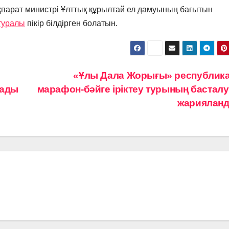
 ақпарат министрі Ұлттық құрылтай ел дамуының бағытын
туралы
пікір білдірген болатын.
«Ұлы Дала Жорығы» республик
сады
марафон-бәйге іріктеу турының басталу 
жариялан