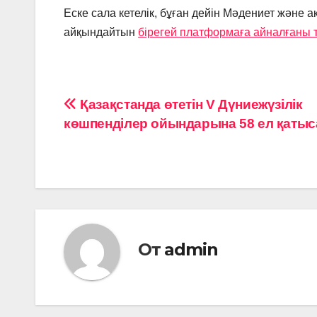
Еске сала кетелік, бұған дейін Мәдениет және
айқындайтын
бірегей платформаға айналғаны 
Навигация
Қазақстанда өтетін V Дүниежүзілік
көшпенділер ойындарына 58 ел қаты
по
записям
От
admin