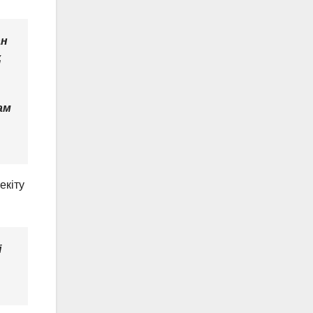
ан
қ
ам
екіту
і