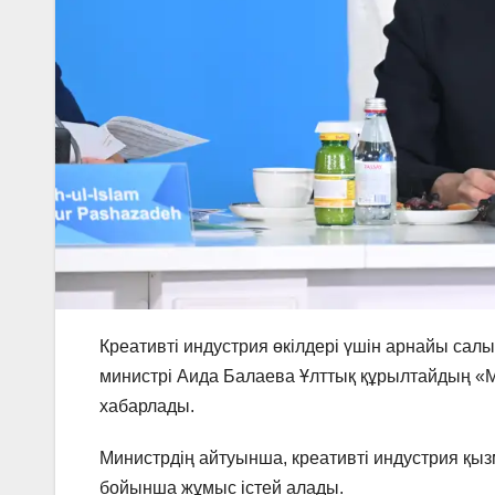
Креативті индустрия өкілдері үшін арнайы салы
министрі Аида Балаева Ұлттық құрылтайдың «
хабарлады.
Министрдің айтуынша, креативті индустрия қыз
бойынша жұмыс істей алады.