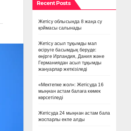
Recent Posts
Жетісу облысында 8 жаңа су
қоймасы салынады
Жетісу асыл тұқымды мал
өсіруге басымдық беруде:
өңірге Ирландия, Дания және
Германиядан асыл тұқымды
жануарлар жеткізіледі
«Мектепке жол»: Жетісуда 16
мыңнан астам балаға көмек
көрсетіледі
Жетісуда 24 мыңнан астам бала
жоспарлы екпе алды