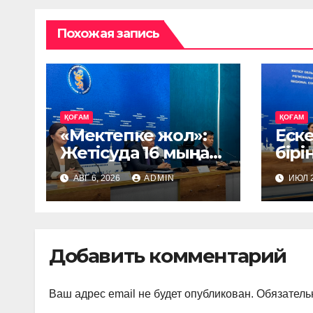
Похожая запись
ҚОҒАМ
ҚОҒАМ
«Мектепке жол»:
Еск
Жетісуда 16 мыңнан
бірі
астам балаға
жар
АВГ 6, 2026
ADMIN
ИЮЛ 2
көмек көрсетіледі
қылм
17,2
Добавить комментарий
Ваш адрес email не будет опубликован.
Обязатель