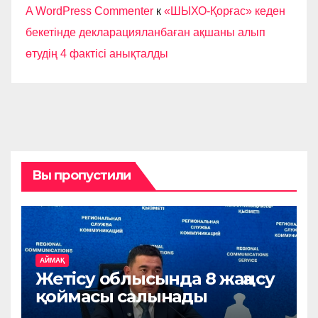
A WordPress Commenter
к
«ШЫХО-Қорғас» кеден
бекетінде декларацияланбаған ақшаны алып
өтудің 4 фактісі анықталды
Вы пропустили
АЙМАҚ
Жетісу облысында 8 жаңа су
қоймасы салынады