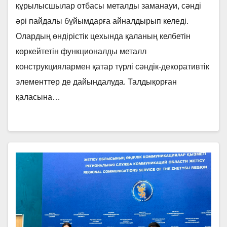
құрылысшылар отбасы металды заманауи, сәнді
әрі пайдалы бұйымдарға айналдырып келеді.
Олардың өндірістік цехында қаланың келбетін
көркейтетін функционалды металл
конструкциялармен қатар түрлі сәндік-декоративтік
элементтер де дайындалуда. Талдықорған
қаласына…