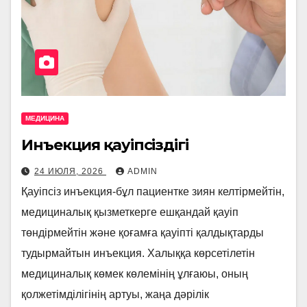
МЕДИЦИНА
Инъекция қауіпсіздігі
24 ИЮЛЯ, 2026
ADMIN
Қауіпсіз инъекция-бұл пациентке зиян келтірмейтін,
медициналық қызметкерге ешқандай қауіп
төндірмейтін және қоғамға қауіпті қалдықтарды
тудырмайтын инъекция. Халыққа көрсетілетін
медициналық көмек көлемінің ұлғаюы, оның
қолжетімділігінің артуы, жаңа дәрілік