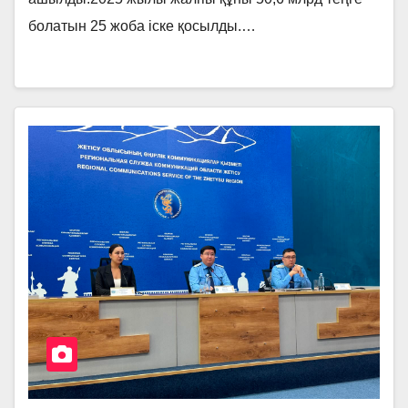
болатын 25 жоба іске қосылды.…