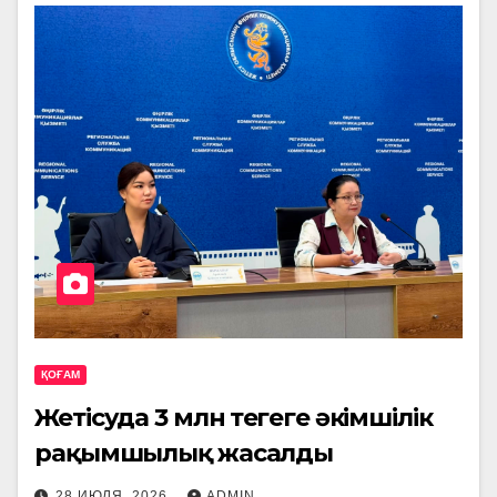
ҚОҒАМ
Жетісуда 3 млн теңгеге әкімшілік
рақымшылық жасалды
28 ИЮЛЯ, 2026
ADMIN