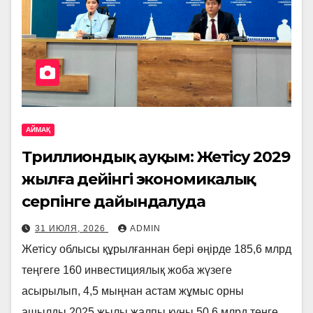
АЙМАҚ
Триллиондық ауқым: Жетісу 2029
жылға дейінгі экономикалық
серпінге дайындалуда
31 ИЮЛЯ, 2026
ADMIN
Жетісу облысы құрылғаннан бері өңірде 185,6 млрд
теңгеге 160 инвестициялық жоба жүзеге
асырылып, 4,5 мыңнан астам жұмыс орны
ашылды.2025 жылы жалпы құны 50,6 млрд теңге