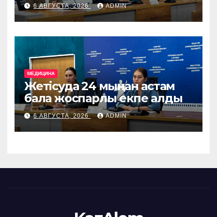
көмек көрсетіледі
6 АВГУСТА, 2026
ADMIN
МЕДИЦИНА
Жетісуда 24 мыңнан астам
бала жоспарлы екпе алды
6 АВГУСТА, 2026
ADMIN