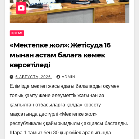
ҚОҒАМ
«Мектепке жол»: Жетісуда 16
мыңнан астам балаға көмек
көрсетіледі
6 АВГУСТА, 2026
ADMIN
Елімізде мектеп жасындағы балаларды оқумен
толық қамту және әлеуметтік жағынан аз
қамтылған отбасыларға қолдау көрсету
мақсатында дәстүрлі «Мектепке жол»
республикалық қайырымдылық акциясы басталды.
Шара 1 тамыз бен 30 қыркүйек аралығында…