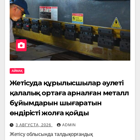
АЙМАҚ
Жетісуда құрылысшылар әулеті
қалалық ортаға арналған металл
бұйымдарын шығаратын
өндірісті жолға қойды
3 АВГУСТА, 2026
ADMIN
Жетісу облысында талдықорғандық