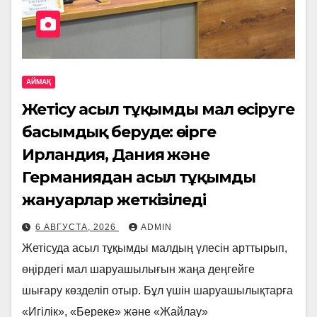
АЙМАҚ
Жетісу асыл тұқымды мал өсіруге
басымдық беруде: өңірге
Ирландия, Дания және
Германиядан асыл тұқымды
жануарлар жеткізіледі
6 АВГУСТА, 2026
ADMIN
Жетісуда асыл тұқымды малдың үлесін арттырып,
өңірдегі мал шаруашылығын жаңа деңгейге
шығару көзделіп отыр. Бұл үшін шаруашылықтарға
«Игілік», «Береке» және «Жайлау»