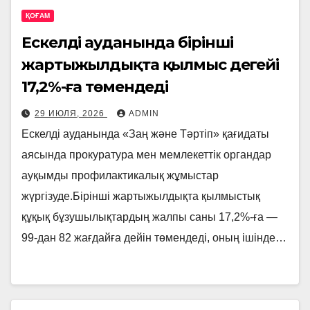
ҚОҒАМ
Ескелді ауданында бірінші
жартыжылдықта қылмыс деңгейі
17,2%-ға төмендеді
29 ИЮЛЯ, 2026
ADMIN
Ескелді ауданында «Заң және Тәртіп» қағидаты
аясында прокуратура мен мемлекеттік органдар
ауқымды профилактикалық жұмыстар
жүргізуде.Бірінші жартыжылдықта қылмыстық
құқық бұзушылықтардың жалпы саны 17,2%-ға —
99-дан 82 жағдайға дейін төмендеді, оның ішінде…