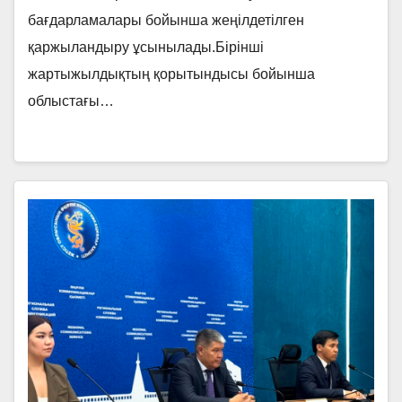
бағдарламалары бойынша жеңілдетілген
қаржыландыру ұсынылады.Бірінші
жартыжылдықтың қорытындысы бойынша
облыстағы…