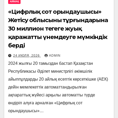
АЙМАҚ
«Цифрлық сот орындаушысы»
Жетісу облысының тұрғындарына
30 миллион теңгеге жуық
қаражатты үнемдеуге мүмкіндік
берді
24 ИЮЛЯ, 2026
ADMIN
2024 жылғы 20 тамыздан бастап Қазақстан
Республикасы Әділет министрлігі әкімшілік
айыппұлдарды 20 айлық есептік көрсеткішке (АЕК)
дейін мемлекеттік автоматтандырылған
ақпараттық жүйесі арқылы автоматты түрде
өндіріп алуға арналған «Цифрлық сот
орындаушысы»…