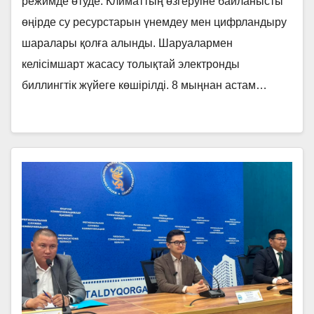
режимде өтуде. Климаттың өзгеруіне байланысты
өңірде су ресурстарын үнемдеу мен цифрландыру
шаралары қолға алынды. Шаруалармен
келісімшарт жасасу толықтай электронды
биллингтік жүйеге көшірілді. 8 мыңнан астам…