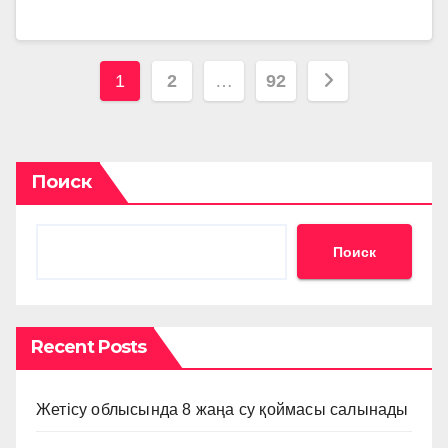
Пагинация
1
2
…
92
записей
Поиск
Поиск
Recent Posts
Жетісу облысында 8 жаңа су қоймасы салынады