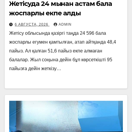
Жетісуда 24 мыңнан астам бала
жоспарлы екпе алды
6 АВГУСТА, 2026
ADMIN
Жетісу облысында қазіргі таңда 24 596 бала
жоспарлы егумен қамтылған, атап айтқанда 48,4
пайыз. Ал қалған 51,6 пайыз екпе алмаған
балалар. Жыл соңына дейін бұл көрсеткішті 95
пайызға дейін жеткізу…