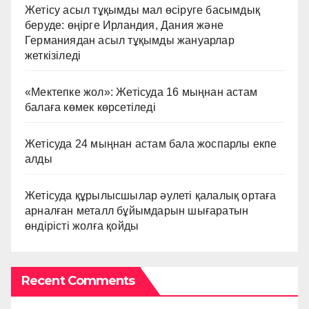
Жетісу асыл тұқымды мал өсіруге басымдық
беруде: өңірге Ирландия, Дания және
Германиядан асыл тұқымды жануарлар
жеткізіледі
«Мектепке жол»: Жетісуда 16 мыңнан астам
балаға көмек көрсетіледі
Жетісуда 24 мыңнан астам бала жоспарлы екпе
алды
Жетісуда құрылысшылар әулеті қалалық ортаға
арналған металл бұйымдарын шығаратын
өндірісті жолға қойды
Recent Comments