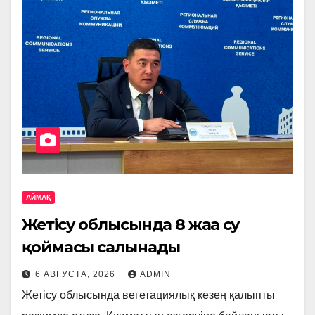
АЙМАҚ
Жетісу облысында 8 жаңа су
қоймасы салынады
6 АВГУСТА, 2026
ADMIN
Жетісу облысында вегетациялық кезең қалыпты