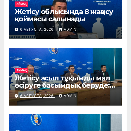
АЙМАҚ
Жетісу облысында 8 жаңа су
қоймасы салынады
6 АВГУСТА, 2026
ADMIN
АЙМАҚ
Жетісу асыл тұқымды мал
өсіруге басымдық беруде:
өңірге Ирландия, Дания
6 АВГУСТА, 2026
ADMIN
және Германиядан асыл
тұқымды жануарлар
жеткізіледі