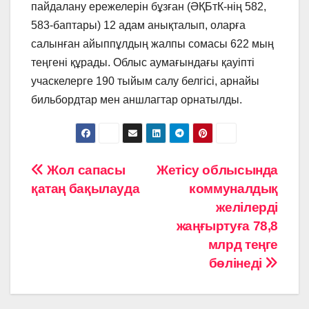
пайдалану ережелерін бұзған (ӘҚБтК-нің 582,
583-баптары) 12 адам анықталып, оларға
салынған айыппұлдың жалпы сомасы 622 мың
теңгені құрады. Облыс аумағындағы қауіпті
учаскелерге 190 тыйым салу белгісі, арнайы
бильбордтар мен аншлагтар орнатылды.
Навигация
Жол сапасы
Жетісу облысында
қатаң бақылауда
коммуналдық
по
желілерді
записям
жаңғыртуға 78,8
млрд теңге
бөлінеді