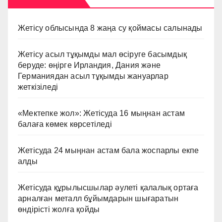
Жетісу облысында 8 жаңа су қоймасы салынады
Жетісу асыл тұқымды мал өсіруге басымдық
беруде: өңірге Ирландия, Дания және
Германиядан асыл тұқымды жануарлар
жеткізіледі
«Мектепке жол»: Жетісуда 16 мыңнан астам
балаға көмек көрсетіледі
Жетісуда 24 мыңнан астам бала жоспарлы екпе
алды
Жетісуда құрылысшылар әулеті қалалық ортаға
арналған металл бұйымдарын шығаратын
өндірісті жолға қойды