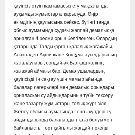
қауіпсіз өтуін қамтамасыз ету мақсатында
ауқымды жұмыстар атқарылуда. Өңір
әкімдігінің қаулысына сәйкес, бүгінгі таңда
облыс аумағында судағы жаппай демалысқа
арналған 4 ресми орын белгіленген. Олардың
қатарында Талдықорған қалалық жағажайы,
Алакөлдегі Ақши және Көктұма ауылдарының
жағалаулары, сондай-ақ Балқаш көлінің
жағажай аймағы бар. Демалушылардың
қауіпсіздігін сақтау үшін мамыр айында
балалар лагерьлері мен демалыс орындары
орналасқан су айдындарының түбін тексеру
және тазарту жұмыстары толық жүргізілді.
Жетісу облысы аумағында соңғы күндері су
айдындарында балалардың қаза болуымен
байланысты төрт қайғылы жағдай тіркелді.