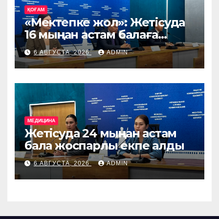
ҚОҒАМ
«Мектепке жол»: Жетісуда
16 мыңнан астам балаға
көмек көрсетіледі
6 АВГУСТА, 2026
ADMIN
МЕДИЦИНА
Жетісуда 24 мыңнан астам
бала жоспарлы екпе алды
6 АВГУСТА, 2026
ADMIN