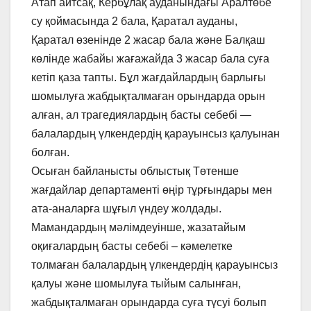
Атап айтсақ, Кербұлақ ауданындағы Аралтөбе
су қоймасында 2 бала, Қаратал ауданы,
Қаратал өзенінде 2 жасар бала және Балқаш
көлінде жабайы жағажайда 3 жасар бала суға
кетіп қаза тапты. Бұл жағдайлардың барлығы
шомылуға жабдықталмаған орындарда орын
алған, ал трагедиялардың басты себебі —
балалардың үлкендердің қарауынсыз қалуынан
болған.
Осыған байланысты облыстық Төтенше
жағдайлар департаменті өңір тұрғындары мен
ата-аналарға шұғыл үндеу жолдады.
Мамандардың мәлімдеуінше, жазатайым
оқиғалардың басты себебі – кәмелетке
толмаған балалардың үлкендердің қарауынсыз
қалуы және шомылуға тыйым салынған,
жабдықталмаған орындарда суға түсуі болып