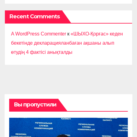
Recent Comments
A WordPress Commenter
к
«ШЫХО-Қорғас» кеден
бекетінде декларацияланбаған ақшаны алып
өтудің 4 фактісі анықталды
Вы пропустили