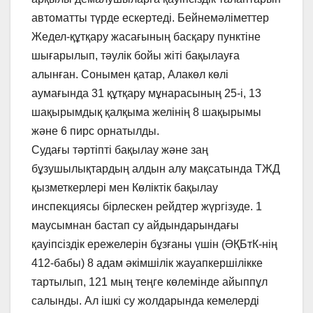
автоматты түрде ескертеді. Бейнемәліметтер
Жедел-құтқару жасағының басқару пунктіне
шығарылып, тәулік бойы жіті бақылауға
алынған. Сонымен қатар, Алакөл көлі
аумағында 31 құтқару мұнарасының 25-і, 13
шақырымдық қалқыма желінің 8 шақырымы
және 6 пирс орнатылды.
Судағы тәртіпті бақылау және заң
бұзушылықтардың алдын алу мақсатында ТЖД
қызметкерлері мен Көліктік бақылау
инспекциясы бірлескен рейдтер жүргізуде. 1
маусымнан бастап су айдындарындағы
қауіпсіздік ережелерін бұзғаны үшін (ӘҚБтК-нің
412-бабы) 8 адам әкімшілік жауапкершілікке
тартылып, 121 мың теңге көлемінде айыппұл
салынды. Ал ішкі су жолдарында кемелерді