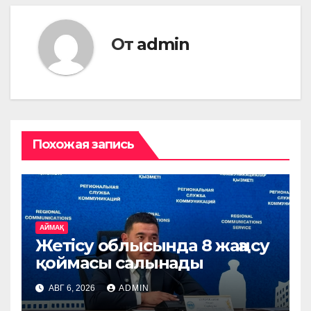
От
admin
Похожая запись
АЙМАҚ
Жетісу облысында 8 жаңа су
қоймасы салынады
АВГ 6, 2026
ADMIN