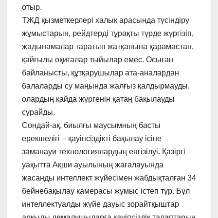
отыр.
ТЖД қызметкерлері халық арасында түсіндіру
жұмыстарын, рейдтерді тұрақты түрде жүргізіп,
жадынамалар таратып жатқанына қарамастан,
қайғылы оқиғалар тыйылар емес. Осыған
байланысты, құтқарушылар ата-аналардан
балаларды су маңында жалғыз қалдырмауды,
олардың қайда жүргенін қатаң бақылауды
сұрайды.
Сондай-ақ, биылғы маусымның басты
ерекшелігі – қауіпсіздікті бақылау ісіне
заманауи технологиялардың енгізілуі. Қазіргі
уақытта Ақши ауылының жағалауында
жасанды интеллект жүйесімен жабдықталған 34
бейнебақылау камерасы жұмыс істеп тұр. Бұл
интеллектуалды жүйе дауыс зорайтқыштар
арқылы демалушыларға қауіпсіздік талаптарын