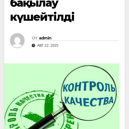
бақылау
күшейтілді
От
admin
АВГ 22, 2025