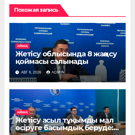
Похожая запись
АЙМАҚ
Жетісу облысында 8 жаңа су
қоймасы салынады
АВГ 6, 2026
ADMIN
АЙМАҚ
Жетісу асыл тұқымды мал
өсіруге басымдық беруде: