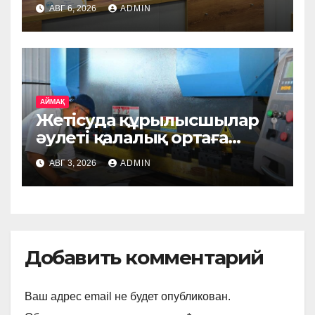
өңірге Ирландия, Дания
АВГ 6, 2026
ADMIN
және Германиядан асыл
тұқымды жануарлар
жеткізіледі
АЙМАҚ
Жетісуда құрылысшылар
әулеті қалалық ортаға
арналған металл
АВГ 3, 2026
ADMIN
бұйымдарын шығаратын
өндірісті жолға қойды
Добавить комментарий
Ваш адрес email не будет опубликован.