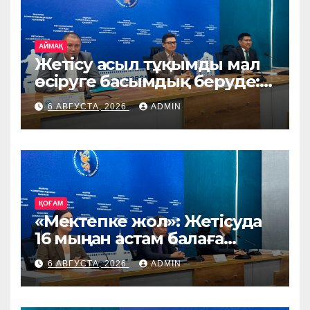
АЙМАҚ
Жетісу асыл тұқымды мал
өсіруге басымдық беруде:
өңірге Ирландия, Дания
6 АВГУСТА, 2026
ADMIN
және Германиядан асыл
тұқымды жануарлар
жеткізіледі
ҚОҒАМ
«Мектепке жол»: Жетісуда
16 мыңнан астам балаға
көмек көрсетіледі
6 АВГУСТА, 2026
ADMIN