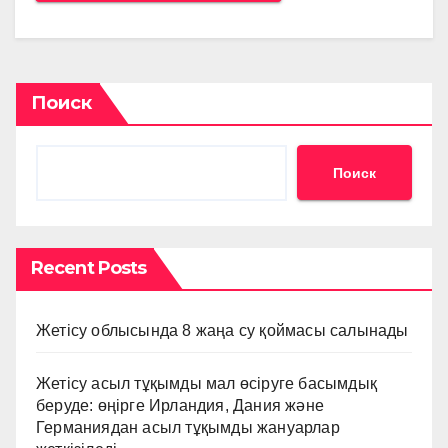
Поиск
Поиск
Recent Posts
Жетісу облысында 8 жаңа су қоймасы салынады
Жетісу асыл тұқымды мал өсіруге басымдық
беруде: өңірге Ирландия, Дания және
Германиядан асыл тұқымды жануарлар