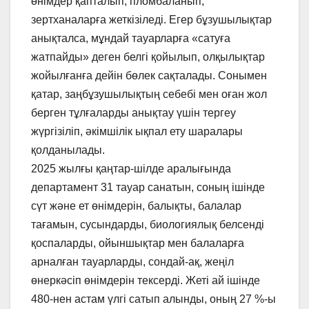
өнімдер қапталып, пломбаланып,
зертханаларға жеткізіледі. Егер бұзушылықтар
анықталса, мұндай тауарларға «сатуға
жатпайды» деген белгі қойылып, олқылықтар
жойылғанға дейін бөлек сақталады. Сонымен
қатар, заңбұзушылықтың себебі мен оған жол
берген тұлғаларды анықтау үшін тергеу
жүргізіліп, әкімшілік ықпал ету шаралары
қолданылады.
2025 жылғы қаңтар-шілде аралығында
департамент 31 тауар санатын, соның ішінде
сүт және ет өнімдерін, балықты, балалар
тағамын, сусындарды, биологиялық белсенді
қоспаларды, ойыншықтар мен балаларға
арналған тауарларды, сондай-ақ, жеңіл
өнеркәсіп өнімдерін тексерді. Жеті ай ішінде
480-нен астам үлгі сатып алынды, оның 27 %-ы