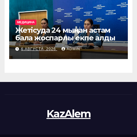
МЕДИЦИНА
Жетісуда 24 мыңнан астам
бала жоспарлы екпе алды
6 АВГУСТА, 2026
ADMIN
KazAlem