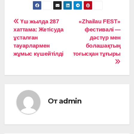
Навигация
Үш жылда 287
«Zhailau FEST»
хаттама: Жетісуда
фестивалі —
по
ұсталған
дәстүр мен
записям
тауарлармен
болашақтың
жұмыс күшейтілді
тоғысқан тұғыры
От
admin