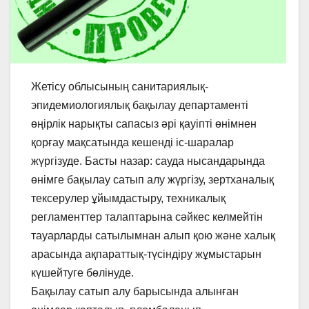
Жетісу облысының санитариялық-
эпидемиологиялық бақылау департаменті
өңірлік нарықты сапасыз әрі қауіпті өнімнен
қорғау мақсатында кешенді іс-шаралар
жүргізуде. Басты назар: сауда нысандарында
өнімге бақылау сатып алу жүргізу, зертханалық
тексерулер ұйымдастыру, техникалық
регламенттер талаптарына сәйкес келмейтін
тауарларды сатылымнан алып қою және халық
арасында ақпараттық-түсіндіру жұмыстарын
күшейтуге бөлінуде.
Бақылау сатып алу барысында алынған