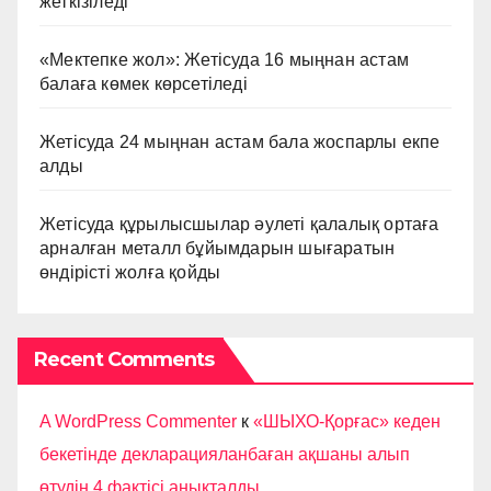
жеткізіледі
«Мектепке жол»: Жетісуда 16 мыңнан астам
балаға көмек көрсетіледі
Жетісуда 24 мыңнан астам бала жоспарлы екпе
алды
Жетісуда құрылысшылар әулеті қалалық ортаға
арналған металл бұйымдарын шығаратын
өндірісті жолға қойды
Recent Comments
A WordPress Commenter
к
«ШЫХО-Қорғас» кеден
бекетінде декларацияланбаған ақшаны алып
өтудің 4 фактісі анықталды