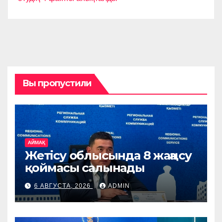
Вы пропустили
АЙМАҚ
Жетісу облысында 8 жаңа су
қоймасы салынады
6 АВГУСТА, 2026
ADMIN