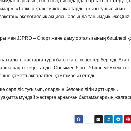
йымдастырылып, спорттық ойындардан гір тасын көтеру, қо
Кальмар», «Тапқыр қол» сияқты жастардың қызығушылығын
Қазақстан» экологиялық акциясы аясында танымдық ЭкоQuiz
ы мен JJPRO – Спорт және даму орталығының бишілері қ
тталып, жастарға түрлі бағыттағы кеңестер берілді. Атап
ынша нақты кеңес алды. Сонымен бірге 70 жас мемлекеттік
еріне қажетті ақпаратпен қамтамасыз етілді.
серпіліс туғызып, олардың белсенділігін арттырды.
уақытта мұндай жастарға арналған бастамалардың жалға