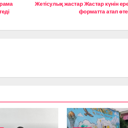
драма
Жетісулық жастар Жастар күнін ер
теді
форматта атап өт