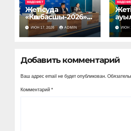
МӘДЕНИЕТ
МӘДЕНИ
Жетісуда
Жет
«Көшбасшы-2026»
ауы
сыйлығына
жер
ИЮН 17, 2026
ADMIN
ИЮН 1
өтінімдер
жұм
қабылдануда
орн
дәр
ең і
Добавить комментарий
бірі
теңг
Ваш адрес email не будет опубликован.
Обязатель
Комментарий
*