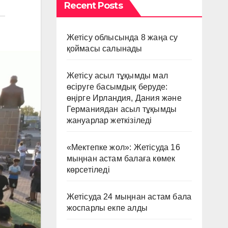
Recent Posts
Жетісу облысында 8 жаңа су
қоймасы салынады
Жетісу асыл тұқымды мал
өсіруге басымдық беруде:
өңірге Ирландия, Дания және
Германиядан асыл тұқымды
жануарлар жеткізіледі
«Мектепке жол»: Жетісуда 16
мыңнан астам балаға көмек
көрсетіледі
Жетісуда 24 мыңнан астам бала
жоспарлы екпе алды