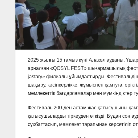
2025 жылғы 15 тамыз күні Алакөл ауданы, Үша
арналған «QOSYL FEST» шығармашылық фестивал
jastary» филиалы ұйымдастырды. Фестивальдің 
шақыру, кәсіпкерлікке, жұмыспен қамтуға, ері
мемлекеттік бағдарламалар мен мүмкіндіктер ту
Фестиваль 200-ден астам жас қатысушыны қам
қатысушыларды тіркеуден өткізді. Бұдан соң а
сұхбаттасып, мемлекет тарапынан көрсетіліп от