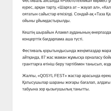
Фестиваль аясында «Робототехника» көрмесі ұ
күрес, арқан тарту, «Шарға ат – жауап ал», «
оятатын сайыстар өткізілді. Сондай-ақ «Таза 
ойыны ұйымдастырылды.
Кештің шырайын Алакөл ауданының өнерпаздар
концерттік бағдарлама аша түсті.
Фестиваль қорытындысында жеңімпаздар марапа
айтқанда, 87 жас маман жұмысқа орналасу бой
гранттарға өтініш беру тәртібімен танысып, өзд
Жалпы, «QOSYL FEST» жастар арасында ерекше 
Қатысушылар шараны жоғары бағалап, алдағы 
табуына зор қызығушылық танытты.