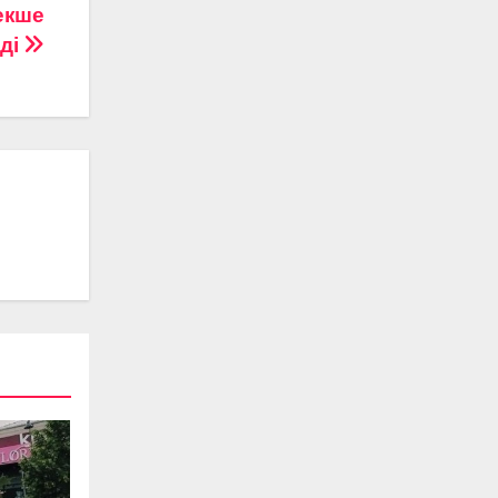
екше
еді