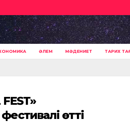
КОНОМИКА
ӘЛЕМ
МӘДЕНИЕТ
ТАРИХ Т
 FEST»
естивалі өтті