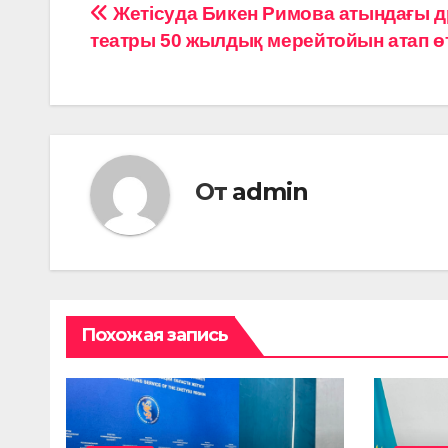
Навигация
Жетісуда Бикен Римова атындағы 
театры 50 жылдық мерейтойын атап ө
по
записям
От
admin
Похожая запись