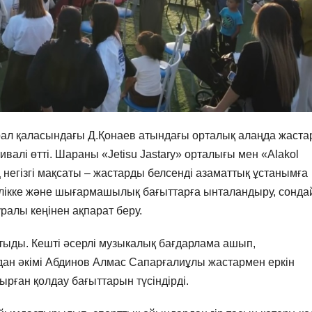
рал қаласындағы Д.Қонаев атындағы орталық алаңда жаста
і өтті. Шараны «Jetisu Jastary» орталығы мен «Alakol
негізгі мақсаты – жастарды белсенді азаматтық ұстанымға
ктілікке және шығармашылық бағыттарға ынталандыру, сонда
ралы кеңінен ақпарат беру.
тыды. Кешті әсерлі музыкалық бағдарлама ашып,
удан әкімі Абдинов Алмас Сапарғалиұлы жастармен еркін
ырған қолдау бағыттарын түсіндірді.