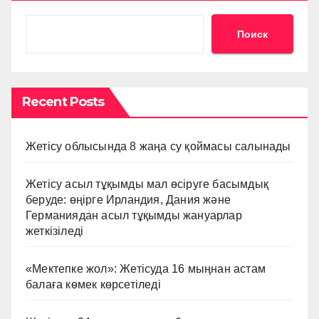
Поиск
Recent Posts
Жетісу облысында 8 жаңа су қоймасы салынады
Жетісу асыл тұқымды мал өсіруге басымдық
беруде: өңірге Ирландия, Дания және
Германиядан асыл тұқымды жануарлар
жеткізіледі
«Мектепке жол»: Жетісуда 16 мыңнан астам
балаға көмек көрсетіледі