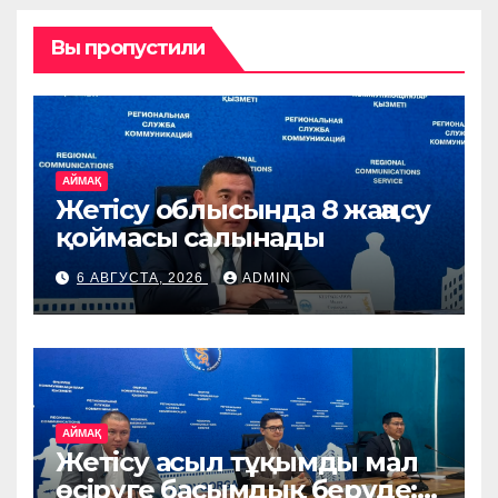
Вы пропустили
АЙМАҚ
Жетісу облысында 8 жаңа су
қоймасы салынады
6 АВГУСТА, 2026
ADMIN
АЙМАҚ
Жетісу асыл тұқымды мал
өсіруге басымдық беруде: