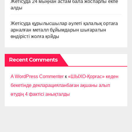
Жетісуда 24 мыңнан астам бала жоспарлы екпе
алды
Жетісуда құрылысшылар әулеті қалалық ортаға
арналған металл бұйымдарын шығаратын
өндірісті жолға қойды
Recent Comments
A WordPress Commenter
к
«ШЫХО-Қорғас» кеден
бекетінде декларацияланбаған ақшаны алып
өтудің 4 фактісі анықталды