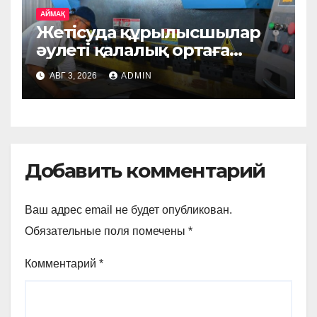
АЙМАҚ
Жетісуда құрылысшылар
әулеті қалалық ортаға
арналған металл
АВГ 3, 2026
ADMIN
бұйымдарын шығаратын
өндірісті жолға қойды
Добавить комментарий
Ваш адрес email не будет опубликован.
Обязательные поля помечены
*
Комментарий
*