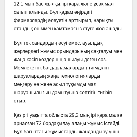
12,1 мың бас жылқы, ірі қара және ұсақ мал
сатып алынды. Бұл қадам өңірдегі
фермерлердің әлеуетін арттырып, нарықты
отандық өніммен қамтамасыз етуге жол ашады.
Бұл тек сандардың өсуі емес, ауылдық
жерлердегі жұмыс орындарының сақталуы мен
жаңа кәсіп көздерінің ашылуы деген сөз.
Мемлекеттік бағдарламалардың тиімділігі
шаруалардың жаңа технологияларды
меңгеруіне және асыл тұқымды мал
шаруашылығын дамытуына септігін тигізіп
отыр.
Қазіргі уақытта облыста 29,2 мың ірі қара малға
арналған 72 бордақылау алаңы жұмыс істейді.
Бұл бағыттағы жұмыстарды жандандыру үшін