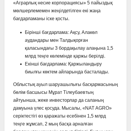
«Аграрлық несие корпорациясы» 5 пайыздық
мөлшерлемемен жеңілдетілген екі жаңа
бағдарламаны іске қосты.
Бірінші бағдарлама: Ақсу, Алакөл
аудандары мен Талдықорған
қаласындағы 3 бордақылау алаңына 1,5
млрд теңге көлемінде қаржы берілді.
Екінші бағдарлама: Қаржыландыру
биылғы көктем айларында басталады.
Облыстық ауыл шаруашылығы басқармасының
бөлім басшысы Мұрат Тілеубаевтың
айтуынша, жеке инвесторлар да саланың
дамуына үлес қосуда. Мысалы, «NAT AGRO»
серіктестігі өз қаражаты есебінен 1,5 млрд
теңге жұмсап, 2 мың басқа арналған