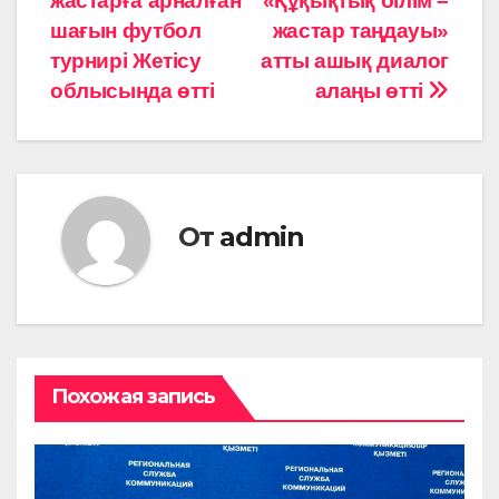
жастарға арналған
«Құқықтық білім –
по
шағын футбол
жастар таңдауы»
записям
турнирі Жетісу
атты ашық диалог
облысында өтті
алаңы өтті
От
admin
Похожая запись