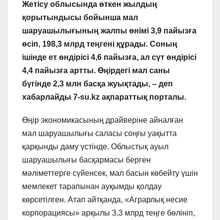
Жетісу облысында өткен жылдың
қорытындысы бойынша мал
шаруашылығының жалпы өнімі 3,9 пайызға
өсіп, 198,3 млрд теңгені құрады. Соның
ішінде ет өндірісі 4,6 пайызға, ал сүт өндірісі
4,4 пайызға артты. Өңірдегі мал саны
бүгінде 2,3 млн басқа жуықтады, – деп
хабарлайды 7-su.kz ақпараттық порталы.
Өңір экономикасының драйверіне айналған
мал шаруашылығы саласы соңғы уақытта
қарқынды даму үстінде. Облыстық ауыл
шаруашылығы басқармасы берген
мәліметтерге сүйенсек, мал басын көбейту үшін
мемлекет тарапынан ауқымды қолдау
көрсетілген. Атап айтқанда, «Аграрлық несие
корпорациясы» арқылы 3,3 млрд теңге бөлініп,