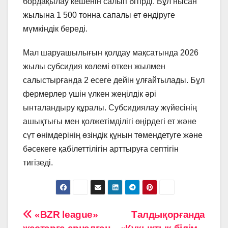
бордақылау кешенін салып бітірді. Бұл нысан
жылына 1 500 тонна сапалы ет өндіруге
мүмкіндік береді.
Мал шаруашылығын қолдау мақсатында 2026
жылы субсидия көлемі өткен жылмен
салыстырғанда 2 есеге дейін ұлғайтылады. Бұл
фермерлер үшін үлкен жеңілдік әрі
ынталандыру құралы. Субсидиялау жүйесінің
ашықтығы мен қолжетімділігі өңірдегі ет және
сүт өнімдерінің өзіндік құнын төмендетуге және
бәсекеге қабілеттілігін арттыруға септігін
тигізеді.
Навигация
«BZR league»
Талдықорғанда