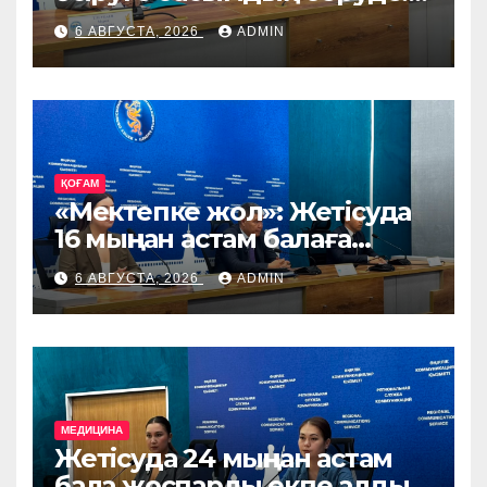
өңірге Ирландия, Дания
6 АВГУСТА, 2026
ADMIN
және Германиядан асыл
тұқымды жануарлар
жеткізіледі
ҚОҒАМ
«Мектепке жол»: Жетісуда
16 мыңнан астам балаға
көмек көрсетіледі
6 АВГУСТА, 2026
ADMIN
МЕДИЦИНА
Жетісуда 24 мыңнан астам
бала жоспарлы екпе алды