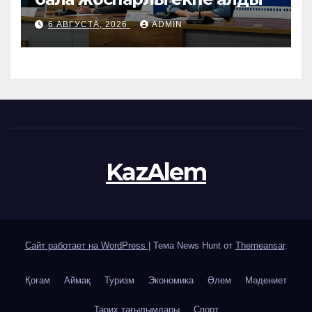
6 АВГУСТА, 2026
ADMIN
KazAlem
Сайт работает на WordPress
|
Тема News Hunt от
Themeansar
.
Қоғам
Аймақ
Туризм
Экономика
Әлем
Мәдениет
Тарих тағылымдары
Спорт