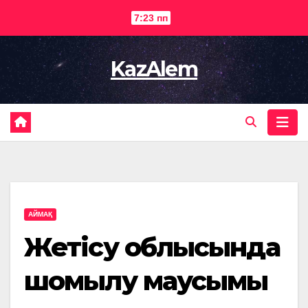
Перейти
7:23 пп
к
содержимому
KazAlem
АЙМАҚ
Жетісу облысында
шомылу маусымы