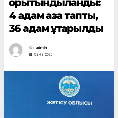
қорытындыланды:
4 адам қаза тапты,
36 адам құтқарылды
От
admin
СЕН 3, 2025