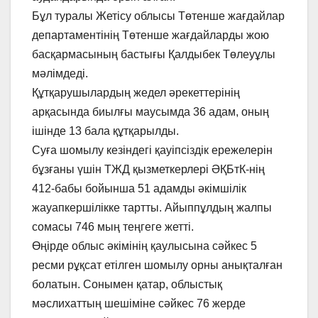
Бұл туралы Жетісу облысы Төтенше жағдайлар
департаментінің Төтенше жағдайларды жою
басқармасының бастығы Қалдыбек Төлеуұлы
мәлімдеді.
Құтқарушылардың жедел әрекеттерінің
арқасында биылғы маусымда 36 адам, оның
ішінде 13 бала құтқарылды.
Суға шомылу кезіндегі қауіпсіздік ережелерін
бұзғаны үшін ТЖД қызметкерлері ӘҚБтК-нің
412-бабы бойынша 51 адамды әкімшілік
жауапкершілікке тартты. Айыппұлдың жалпы
сомасы 746 мың теңгеге жетті.
Өңірде облыс әкімінің қаулысына сәйкес 5
ресми рұқсат етілген шомылу орны анықталған
болатын. Сонымен қатар, облыстық
мәслихаттың шешіміне сәйкес 76 жерде