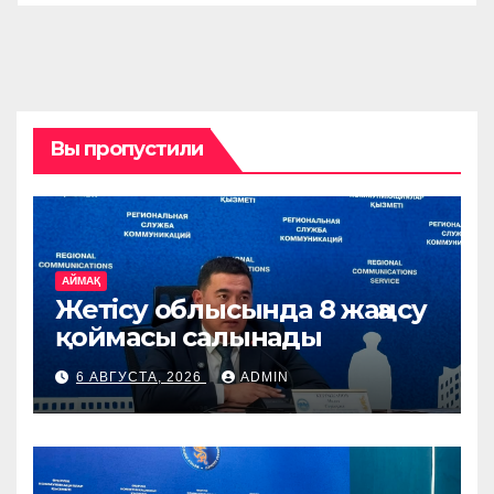
Вы пропустили
АЙМАҚ
Жетісу облысында 8 жаңа су
қоймасы салынады
6 АВГУСТА, 2026
ADMIN