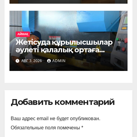
тұқымды жануарлар
жеткізіледі
АЙМАҚ
Жетісуда құрылысшылар
әулеті қалалық ортаға
арналған металл
АВГ 3, 2026
ADMIN
бұйымдарын шығаратын
өндірісті жолға қойды
Добавить комментарий
Ваш адрес email не будет опубликован.
Обязательные поля помечены
*