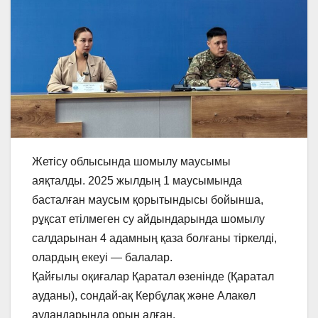
Жетісу облысында шомылу маусымы
аяқталды. 2025 жылдың 1 маусымында
басталған маусым қорытындысы бойынша,
рұқсат етілмеген су айдындарында шомылу
салдарынан 4 адамның қаза болғаны тіркелді,
олардың екеуі — балалар.
Қайғылы оқиғалар Қаратал өзенінде (Қаратал
ауданы), сондай-ақ Кербұлақ және Алакөл
аудандарында орын алған.