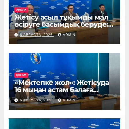
АЙМАҚ
Жетісу асыл тұқымды мал
өсіруге басымдық беруде:
өңірге Ирландия, Дания
6 АВГУСТА, 2026
ADMIN
және Германиядан асыл
тұқымды жануарлар
жеткізіледі
ҚОҒАМ
«Мектепке жол»: Жетісуда
16 мыңнан астам балаға
көмек көрсетіледі
6 АВГУСТА, 2026
ADMIN