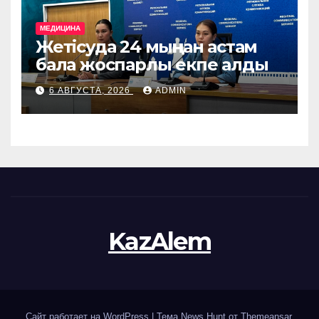
МЕДИЦИНА
Жетісуда 24 мыңнан астам
бала жоспарлы екпе алды
6 АВГУСТА, 2026
ADMIN
KazAlem
Сайт работает на WordPress
|
Тема News Hunt от
Themeansar
.