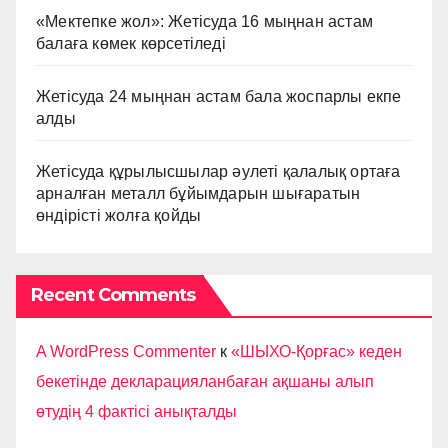
«Мектепке жол»: Жетісуда 16 мыңнан астам
балаға көмек көрсетіледі
Жетісуда 24 мыңнан астам бала жоспарлы екпе
алды
Жетісуда құрылысшылар әулеті қалалық ортаға
арналған металл бұйымдарын шығаратын
өндірісті жолға қойды
Recent Comments
A WordPress Commenter
к
«ШЫХО-Қорғас» кеден
бекетінде декларацияланбаған ақшаны алып
өтудің 4 фактісі анықталды