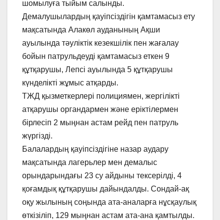
шомылуға тыйым салынды.
Демалушылардың қауіпсіздігін қамтамасыз ету
мақсатында Алакөл ауданының Ақши
ауылында тәуліктік кезекшілік пен жағалау
бойын патрульдеуді қамтамасыз еткен 9
құтқарушы, Лепсі ауылында 5 құтқарушы
күнделікті жұмыс атқарды.
ТЖД қызметкерлері полициямен, жергілікті
атқарушы органдармен және еріктілермен
бірлесіп 2 мыңнан астам рейд пен патруль
жүргізді.
Балалардың қауіпсіздігіне назар аудару
мақсатында лагерьлер мен демалыс
орындарындағы 23 су айдыны тексерілді, 4
қоғамдық құтқарушы дайындалды. Сондай-ақ
оқу жылының соңында ата-аналарға нұсқаулық
өткізіліп, 129 мыңнан астам ата-ана қамтылды.