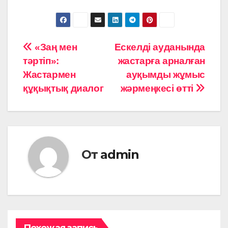
Навигация
«Заң мен
Ескелді ауданында
тәртіп»:
жастарға арналған
по
Жастармен
ауқымды жұмыс
записям
құқықтық диалог
жәрмеңкесі өтті
От
admin
Похожая запись