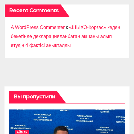
Recent Comments
A WordPress Commenter
к
«ШЫХО-Қорғас» кеден
бекетінде декларацияланбаған ақшаны алып
өтудің 4 фактісі анықталды
Вы пропустили
АЙМАҚ