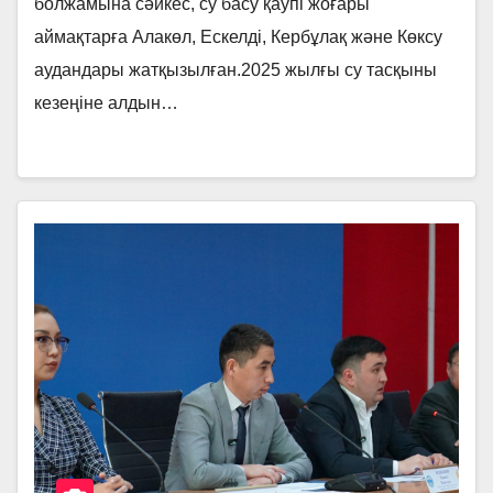
болжамына сәйкес, су басу қаупі жоғары
аймақтарға Алакөл, Ескелді, Кербұлақ және Көксу
аудандары жатқызылған.2025 жылғы су тасқыны
кезеңіне алдын…