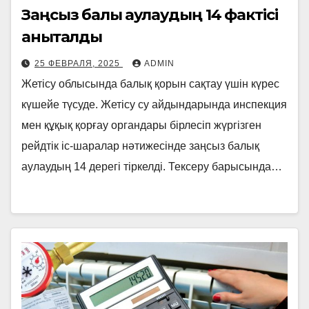
Заңсыз балық аулаудың 14 фактісі
анықталды
25 ФЕВРАЛЯ, 2025
ADMIN
Жетісу облысында балық қорын сақтау үшін күрес
күшейе түсуде. Жетісу су айдындарында инспекция
мен құқық қорғау органдары бірлесіп жүргізген
рейдтік іс-шаралар нәтижесінде заңсыз балық
аулаудың 14 дерегі тіркелді. Тексеру барысында…