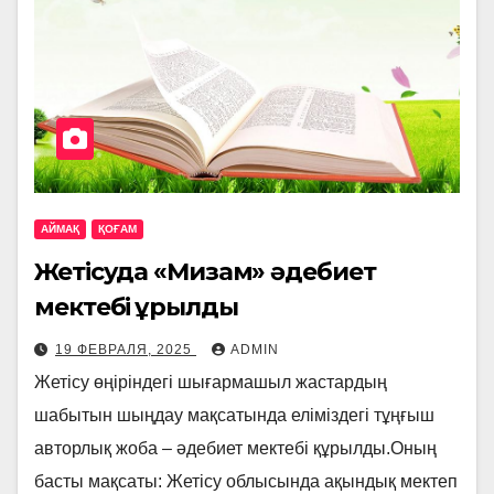
АЙМАҚ
ҚОҒАМ
Жетісуда «Мизам» әдебиет
мектебі құрылды
19 ФЕВРАЛЯ, 2025
ADMIN
Жетісу өңіріндегі шығармашыл жастардың
шабытын шыңдау мақсатында еліміздегі тұңғыш
авторлық жоба – әдебиет мектебі құрылды.Оның
басты мақсаты: Жетісу облысында ақындық мектеп