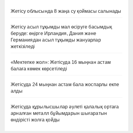
Жетісу облысында 8 жаңа су қоймасы салынады
Жетісу асыл тұқымды мал өсіруге басымдық
беруде: өңірге Ирландия, Дания және
Германиядан асыл тұқымды жануарлар
жеткізіледі
«Мектепке жол»: Жетісуда 16 мыңнан астам
балаға көмек көрсетіледі
Жетісуда 24 мыңнан астам бала жоспарлы екпе
алды
Жетісуда құрылысшылар әулеті қалалық ортаға
арналған металл бұйымдарын шығаратын
өндірісті жолға қойды