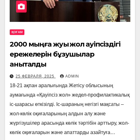
ҚОҒАМ
2000 мыңға жуық жол қауіпсіздігі
ережелерін бұзушылар
анықталды
25 ФЕВРАЛЯ, 2025
ADMIN
18-21 ақпан аралығында Жетісу облысының
аумағында «Қауіпсіз жол» жедел-профилактикалық
іс-шарасы өткізілді. Іс-шараның негізгі мақсаты –
жол-көлік оқиғаларының алдын алу және
жүргізушілер арасында көлік тәртібін арттыру, жол-
көлік оқиғаларын және апаттарды азайтуға…