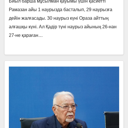
Биыл барша мұсылман қауымы үшін қасиетті
Рамазан айы 1 наурызда басталып, 29 наурызға
дейін жалғасады. 30 наурыз күні Ораза айттың
алғашқы күні. Ал Қадір түні наурыз айының 26-нан
27-не қараған…