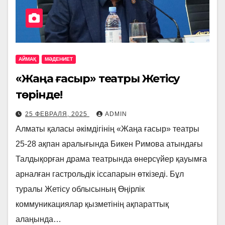
АЙМАҚ
МӘДЕНИЕТ
«Жаңа ғасыр» театры Жетісу
төрінде!
25 ФЕВРАЛЯ, 2025
ADMIN
Алматы қаласы әкімдігінің «Жаңа ғасыр» театры
25-28 ақпан аралығында Бикен Римова атындағы
Талдықорған драма театрында өнерсүйер қауымға
арналған гастрольдік іссапарын өткізеді. Бұл
туралы Жетісу облысының Өңірлік
коммуникациялар қызметінің ақпараттық
алаңында…