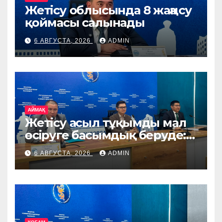
Жетісу облысында 8 жаңа су
қоймасы салынады
6 АВГУСТА, 2026
ADMIN
АЙМАҚ
Жетісу асыл тұқымды мал
өсіруге басымдық беруде:
өңірге Ирландия, Дания
6 АВГУСТА, 2026
ADMIN
және Германиядан асыл
тұқымды жануарлар
жеткізіледі