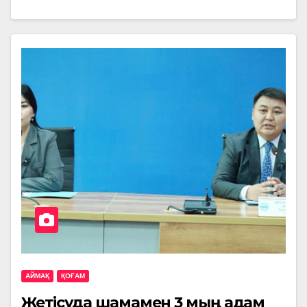
АЙМАҚ
ҚОҒАМ
Жетісуда шамамен 3 мың адам