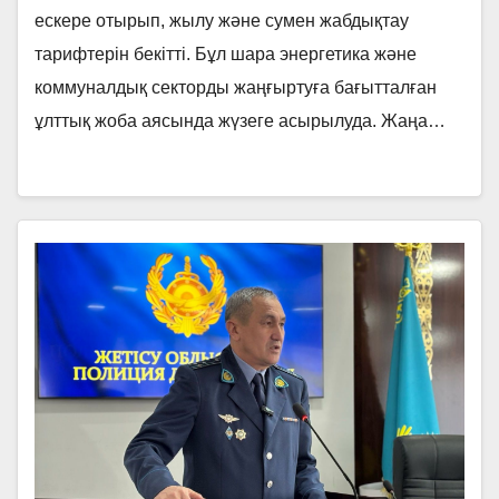
ескере отырып, жылу және сумен жабдықтау
тарифтерін бекітті. Бұл шара энергетика және
коммуналдық секторды жаңғыртуға бағытталған
ұлттық жоба аясында жүзеге асырылуда. Жаңа…