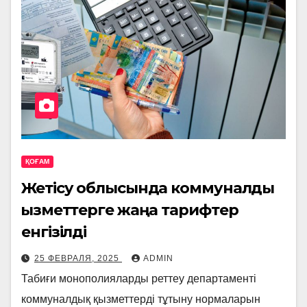
ҚОҒАМ
Жетісу облысында коммуналдық
қызметтерге жаңа тарифтер
енгізілді
25 ФЕВРАЛЯ, 2025
ADMIN
Табиғи монополияларды реттеу департаменті
коммуналдық қызметтерді тұтыну нормаларын