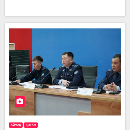
АЙМАҚ
ҚОҒАМ