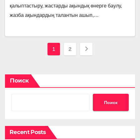
қалыптастыру, жастарды ақындық өнерге баулу,
жазба ақындардың талантын ашып,…
Пагинация
1
2
записей
Поиск
Поиск
Recent Posts