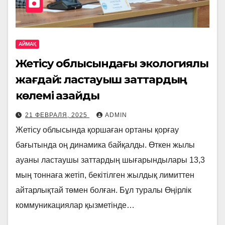
АЙМАҚ
Жетісу облысындағы экологиялық
жағдай: ластауыш заттардың
көлемі азайды
21 ФЕВРАЛЯ, 2025
ADMIN
Жетісу облысында қоршаған ортаны қорғау
бағытында оң динамика байқалды. Өткен жылы
ауаны ластаушы заттардың шығарындылары 13,3
мың тоннаға жетіп, бекітілген жылдық лимиттен
айтарлықтай төмен болған. Бұл туралы Өңірлік
коммуникациялар қызметінде…