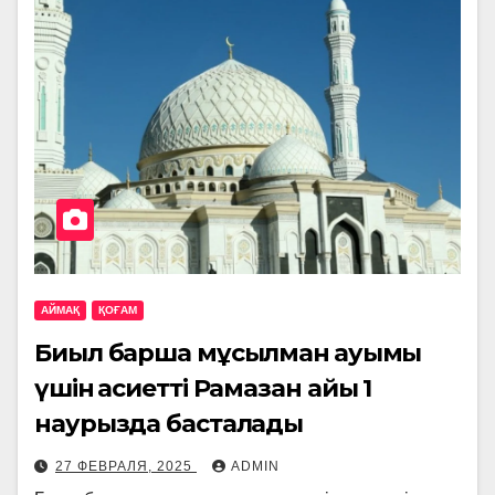
АЙМАҚ
ҚОҒАМ
Биыл барша мұсылман қауымы
үшін қасиетті Рамазан айы 1
наурызда басталады
27 ФЕВРАЛЯ, 2025
ADMIN