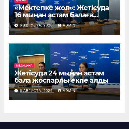
ҚОҒАМ
«Мектепке жол»: Жетісуда
16 мыңнан астам балаға
көмек көрсетіледі
6 АВГУСТА, 2026
ADMIN
МЕДИЦИНА
Жетісуда 24 мыңнан астам
бала жоспарлы екпе алды
6 АВГУСТА, 2026
ADMIN