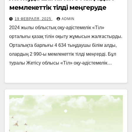
мемлекеттік тілді меңгеруде
19 ФЕВРАЛЯ, 2025
ADMIN
2024 жылы облыстық оқу-әдістемелік «Тіл»
орталығы қазақ тілін оқыту жұмысын жалғастырды.
Орталықта барлығы 4 634 тыңдаушы білім алды,
олардың 2 990-ы мемлекеттік тілді меңгерді. Бұл
туралы Жетісу облысы «Тіл» оқу-әдістемелік…