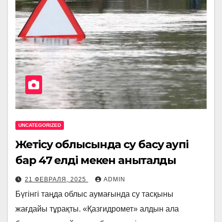
UNCATEGORIZED
Жетісу облысында су басу қаупі
бар 47 елді мекен анықталды
21 ФЕВРАЛЯ, 2025
ADMIN
Бүгінгі таңда облыс аумағында су тасқыны
жағдайы тұрақты. «Қазгидромет» алдын ала