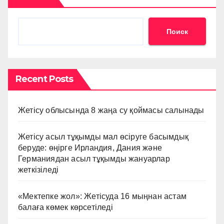
Поиск
Recent Posts
Жетісу облысында 8 жаңа су қоймасы салынады
Жетісу асыл тұқымды мал өсіруге басымдық
беруде: өңірге Ирландия, Дания және
Германиядан асыл тұқымды жануарлар
жеткізіледі
«Мектепке жол»: Жетісуда 16 мыңнан астам
балаға көмек көрсетіледі