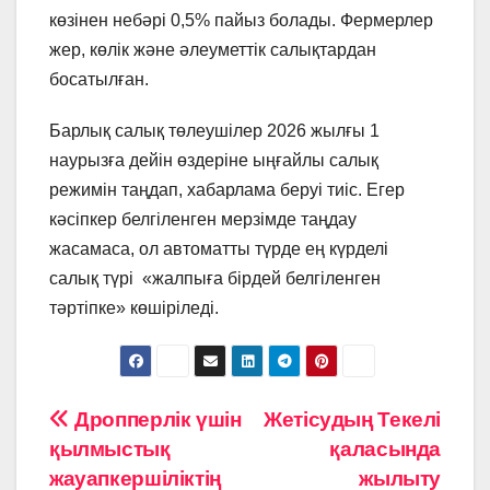
көзінен небәрі 0,5% пайыз болады. Фермерлер
жер, көлік және әлеуметтік салықтардан
босатылған.
Барлық салық төлеушілер 2026 жылғы 1
наурызға дейін өздеріне ыңғайлы салық
режимін таңдап, хабарлама беруі тиіс. Егер
кәсіпкер белгіленген мерзімде таңдау
жасамаса, ол автоматты түрде ең күрделі
салық түрі «жалпыға бірдей белгіленген
тәртіпке» көшіріледі.
Навигация
Дропперлік үшін
Жетісудың Текелі
қылмыстық
қаласында
по
жауапкершіліктің
жылыту