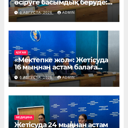
өсіруге басымдық беруде:
өңірге Ирландия, Дания
6 АВГУСТА, 2026
ADMIN
және Германиядан асыл
тұқымды жануарлар
жеткізіледі
ҚОҒАМ
«Мектепке жол»: Жетісуда
16 мыңнан астам балаға
көмек көрсетіледі
6 АВГУСТА, 2026
ADMIN
МЕДИЦИНА
Жетісуда 24 мыңнан астам