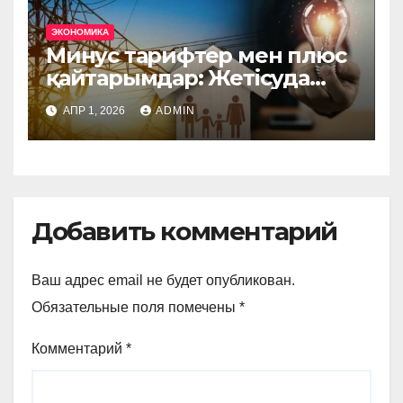
ЭКОНОМИКА
Минус тарифтер мен плюс
қайтарымдар: Жетісуда
өтемдік тарифтер арқылы
АПР 1, 2026
ADMIN
тұтынушыларға 8,2 млн
теңге қайтарылды
Добавить комментарий
Ваш адрес email не будет опубликован.
Обязательные поля помечены
*
Комментарий
*