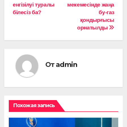
записям
енгізілуі туралы
мекемесінде жаңа
білесіз ба?
бу-газ
қондырғысы
орнатылды
От
admin
Похожая запись