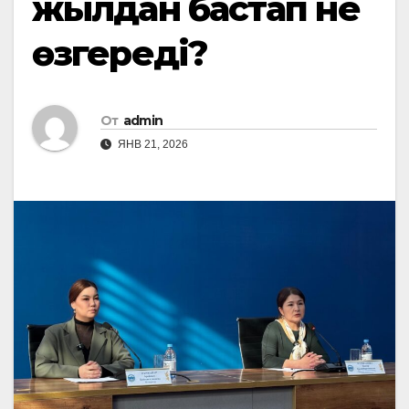
жылдан бастап не
өзгереді?
От
admin
ЯНВ 21, 2026