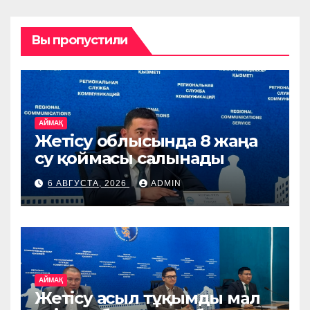
Вы пропустили
АЙМАҚ
Жетісу облысында 8 жаңа
су қоймасы салынады
6 АВГУСТА, 2026
ADMIN
АЙМАҚ
Жетісу асыл тұқымды мал