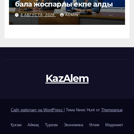
бала жоспарлы екпе алды
6 АВГУСТА, 2026
ADMIN
KazAlem
Сайт работает на WordPress
|
Тема News Hunt от
Themeansar
.
Қоғам
Аймақ
Туризм
Экономика
Әлем
Мәдениет