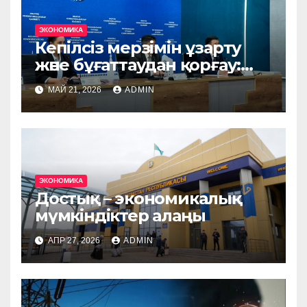
ЭКОНОМИКА
Кепілсіз мерзімін ұзарту
және бұғаттаудан қорғау:
бизнеске арналған негізгі
МАЙ 21, 2026
ADMIN
салықтық өзгерістер
ЭКОНОМИКА
Достық – экономикалық
мүмкіндіктер алаңы
АПР 27, 2026
ADMIN