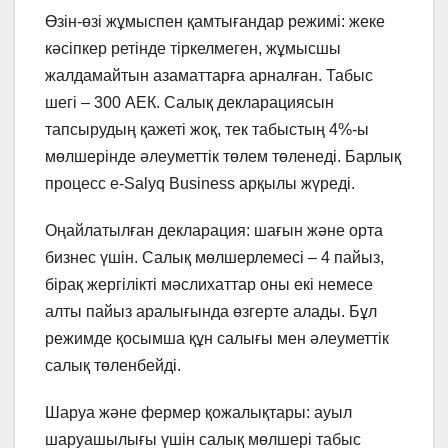
Өзін-өзі жұмыспен қамтығандар режимі: жеке
кәсіпкер ретінде тіркелмеген, жұмысшы
жалдамайтын азаматтарға арналған. Табыс
шегі – 300 АЕК. Салық декларациясын
тапсырудың қажеті жоқ, тек табыстың 4%-ы
мөлшерінде әлеуметтік төлем төленеді. Барлық
процесс e-Salyq Business арқылы жүреді.
Оңайлатылған декларация: шағын және орта
бизнес үшін. Салық мөлшерлемесі – 4 пайыз,
бірақ жергілікті мәслихаттар оны екі немесе
алты пайыз аралығында өзгерте алады. Бұл
режимде қосымша құн салығы мен әлеуметтік
салық төленбейді.
Шаруа және фермер қожалықтары: ауыл
шаруашылығы үшін салық мөлшері табыс