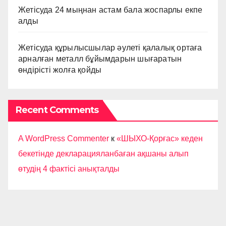
Жетісуда 24 мыңнан астам бала жоспарлы екпе
алды
Жетісуда құрылысшылар әулеті қалалық ортаға
арналған металл бұйымдарын шығаратын
өндірісті жолға қойды
Recent Comments
A WordPress Commenter
к
«ШЫХО-Қорғас» кеден
бекетінде декларацияланбаған ақшаны алып
өтудің 4 фактісі анықталды