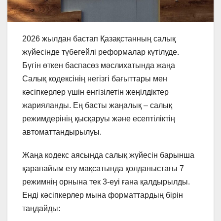
2026 жылдан бастап Қазақстанның салық
жүйесінде түбегейлі реформалар күтілуде.
Бүгін өткен баспасөз мәслихатында жаңа
Салық кодексінің негізгі бағыттары мен
кәсіпкерлер үшін енгізілетін жеңілдіктер
жарияланды. Ең басты жаңалық – салық
режимдерінің қысқаруы және есептіліктің
автоматтандырылуы.
Жаңа кодекс аясында салық жүйесін барынша
қарапайым ету мақсатында қолданыстағы 7
режимнің орнына тек 3-еуі ғана қалдырылды.
Енді кәсіпкерлер мына форматтардың бірін
таңдайды: