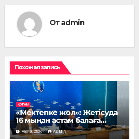
От
admin
Похожая запись
ҚОҒАМ
«Мектепке жол»: Жетісуда
16 мыңнан астам балаға
көмек көрсетіледі
АВГ 6, 2026
ADMIN