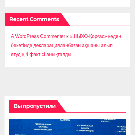
Recent Comments
A WordPress Commenter
к
«ШЫХО-Қорғас» кеден
бекетінде декларацияланбаған ақшаны алып
өтудің 4 фактісі анықталды
Вы пропустили