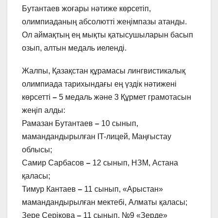
Бутантаев жоғары нәтиже көрсетіп,
олимпиаданың абсолютті жеңімпазы атанды.
Ол аймақтың ең мықты қатысушыларын басып
озып, алтын медаль иеленді.
Жалпы, Қазақстан құрамасы лингвистикалық
олимпиада тарихындағы ең үздік нәтижені
көрсетті
–
5 медаль және 3 Құрмет грамотасын
жеңіп алды:
Рамазан Бутантаев
–
10 сынып,
мамандандырылған IT-лицей, Маңғыстау
облысы;
Самир Сарбасов
–
12 сынып, НЗМ, Астана
қаласы;
Тимур Кантаев
–
11 сынып, «Арыстан»
мамандандырылған мектебі, Алматы қаласы;
Зере Серікова
–
11 сынып, №9 «Зерде»