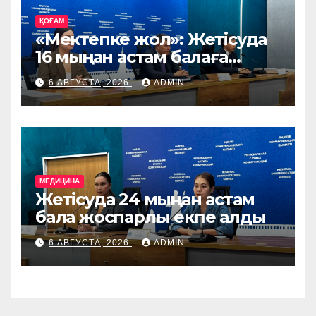
ҚОҒАМ
«Мектепке жол»: Жетісуда
16 мыңнан астам балаға
көмек көрсетіледі
6 АВГУСТА, 2026
ADMIN
МЕДИЦИНА
Жетісуда 24 мыңнан астам
бала жоспарлы екпе алды
6 АВГУСТА, 2026
ADMIN