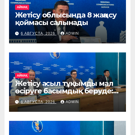
АЙМАҚ
Жетісу облысында 8 жаңа су
қоймасы салынады
6 АВГУСТА, 2026
ADMIN
АЙМАҚ
Жетісу асыл тұқымды мал
өсіруге басымдық беруде:
өңірге Ирландия, Дания
6 АВГУСТА, 2026
ADMIN
және Германиядан асыл
тұқымды жануарлар
жеткізіледі