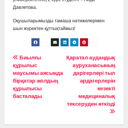
Давлетова.
Оқушыларымызды тамаша нәтижелерімен
шын жүректен құттықтаймыз!
Навигация
Биылғы
Қаратал аудандық
құрылыс
ауруханасының
по
маусымы аясында
дәрігерлері тыл
записям
бірқатар жолдың
ардагерлерін
құрылысы
кезекті
басталады
медициналық
тексеруден өткізді