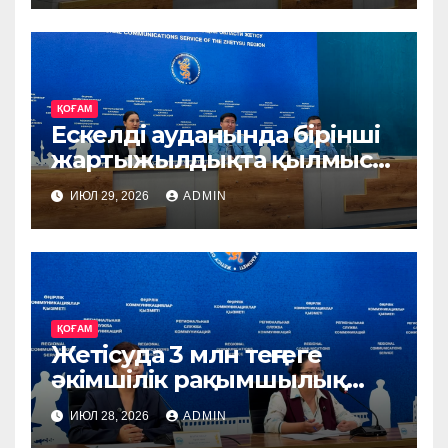
ҚОҒАМ
Ескелді ауданында бірінші
жартыжылдықта қылмыс
деңгейі 17,2%-ға төмендеді
ИЮЛ 29, 2026
ADMIN
ҚОҒАМ
Жетісуда 3 млн теңгеге
әкімшілік рақымшылық
жасалды
ИЮЛ 28, 2026
ADMIN