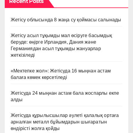
Recent Posts
Жетісу облысында 8 жаңа су қоймасы салынады
Жетісу асыл тұқымды мал өсіруге басымдық
беруде: өңірге Ирландия, Дания және
Германиядан асыл тұқымды жануарлар
жеткізіледі
«Мектепке жол»: Жетісуда 16 мыңнан астам
балаға көмек көрсетіледі
Жетісуда 24 мыңнан астам бала жоспарлы екпе
алды
Жетісуда құрылысшылар әулеті қалалық ортаға
арналған металл бұйымдарын шығаратын
өндірісті жолға қойды