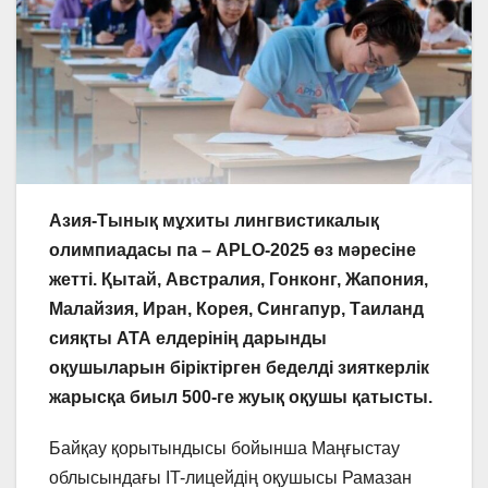
Азия-Тынық мұхиты лингвистикалық
олимпиадасы па – APLO-2025 өз мәресіне
жетті. Қытай, Австралия, Гонконг, Жапония,
Малайзия, Иран, Корея, Сингапур, Таиланд
сияқты АТА елдерінің дарынды
оқушыларын біріктірген беделді зияткерлік
жарысқа биыл 500-ге жуық оқушы қатысты.
Байқау қорытындысы бойынша Маңғыстау
облысындағы IT-лицейдің оқушысы Рамазан