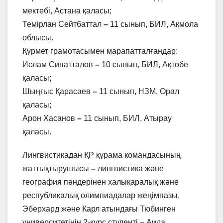
мектебі, Астана қаласы;
Темірлан Сейтбаттал
–
11 сынып, БИЛ, Ақмола
облысы.
Құрмет грамотасымен марапатталғандар:
Ислам Сипатталов
–
10 сынып, БИЛ, Ақтөбе
қаласы;
Шыңғыс Қарасаев
–
11 сынып, НЗМ, Орал
қаласы;
Арон Хасанов
–
11 сынып, БИЛ, Атырау
қаласы.
Лингвистикадан ҚР құрама командасының
жаттықтырушысы
–
лингвистика және
география пәндерінен халықаралық және
республикалық олимпиадалар жеңімпазы,
Эберхард және Карл атындағы Тюбинген
университетінің 2-курс студенті
–
Аида