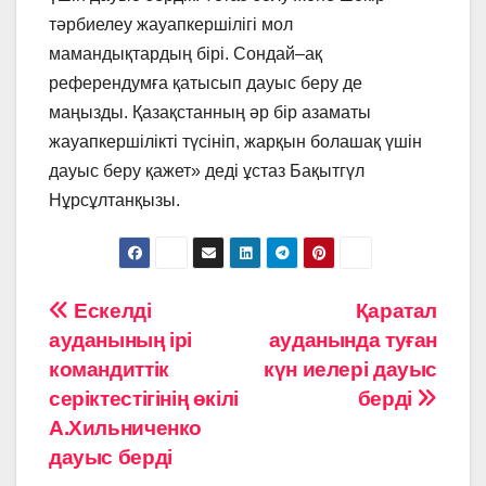
тәрбиелеу жауапкершілігі мол
мамандықтардың бірі. Сондай–ақ
референдумға қатысып дауыс беру де
маңызды. Қазақстанның әр бір азаматы
жауапкершілікті түсініп, жарқын болашақ үшін
дауыс беру қажет» деді ұстаз Бақытгүл
Нұрсұлтанқызы.
Навигация
Ескелді
Қаратал
ауданының ірі
ауданында туған
по
командиттік
күн иелері дауыс
записям
серіктестігінің өкілі
берді
А.Хильниченко
дауыс берді