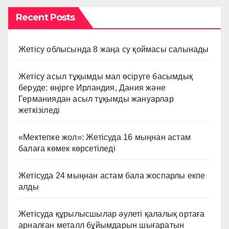
Recent Posts
Жетісу облысында 8 жаңа су қоймасы салынады
Жетісу асыл тұқымды мал өсіруге басымдық
беруде: өңірге Ирландия, Дания және
Германиядан асыл тұқымды жануарлар
жеткізіледі
«Мектепке жол»: Жетісуда 16 мыңнан астам
балаға көмек көрсетіледі
Жетісуда 24 мыңнан астам бала жоспарлы екпе
алды
Жетісуда құрылысшылар әулеті қалалық ортаға
арналған металл бұйымдарын шығаратын