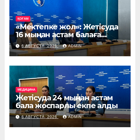
ҚОҒАМ
«Мектепке жол»: Жетісуда
16 мыңнан астам балаға
көмек көрсетіледі
6 АВГУСТА, 2026
ADMIN
МЕДИЦИНА
Жетісуда 24 мыңнан астам
бала жоспарлы екпе алды
6 АВГУСТА, 2026
ADMIN