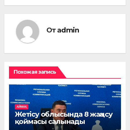
От
admin
Похожая запись
АЙМАҚ
Жетісу облысында 8 жаңа су
қоймасы салынады