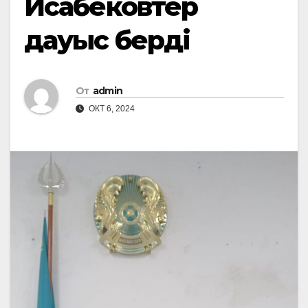
Исабековтер
дауыс берді
От
admin
ОКТ 6, 2024