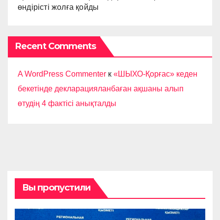
өндірісті жолға қойды
Recent Comments
A WordPress Commenter
к
«ШЫХО-Қорғас» кеден
бекетінде декларацияланбаған ақшаны алып
өтудің 4 фактісі анықталды
Вы пропустили