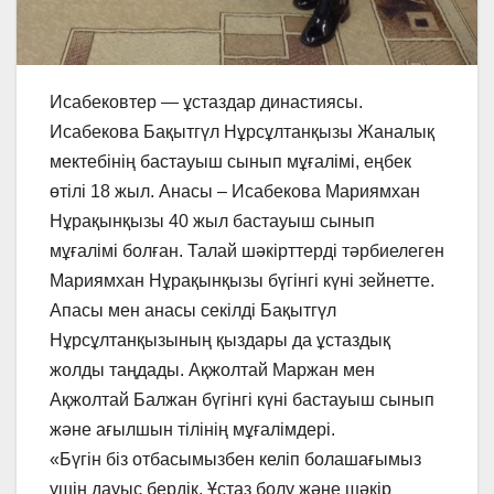
Исабековтер — ұстаздар династиясы.
Исабекова Бақытгүл Нұрсұлтанқызы Жаналық
мектебінің бастауыш сынып мұғалімі, еңбек
өтілі 18 жыл. Анасы – Исабекова Мариямхан
Нұрақынқызы 40 жыл бастауыш сынып
мұғалімі болған. Талай шәкірттерді тәрбиелеген
Мариямхан Нұрақынқызы бүгінгі күні зейнетте.
Апасы мен анасы секілді Бақытгүл
Нұрсұлтанқызының қыздары да ұстаздық
жолды таңдады. Ақжолтай Маржан мен
Ақжолтай Балжан бүгінгі күні бастауыш сынып
және ағылшын тілінің мұғалімдері.
«Бүгін біз отбасымызбен келіп болашағымыз
үшін дауыс бердік. Ұстаз болу және шәкір