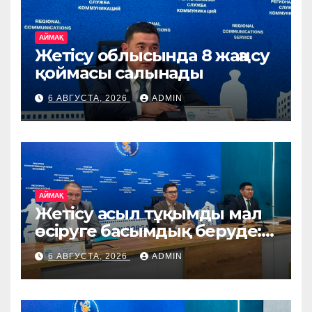
АЙМАҚ
Жетісу облысында 8 жаңа су
қоймасы салынады
6 АВГУСТА, 2026
ADMIN
АЙМАҚ
Жетісу асыл тұқымды мал
өсіруге басымдық беруде:
өңірге Ирландия, Дания
6 АВГУСТА, 2026
ADMIN
және Германиядан асыл
тұқымды жануарлар
жеткізіледі