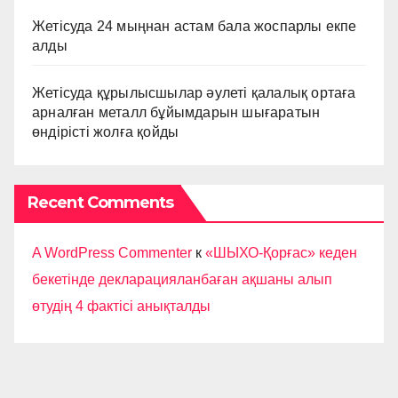
Жетісуда 24 мыңнан астам бала жоспарлы екпе
алды
Жетісуда құрылысшылар әулеті қалалық ортаға
арналған металл бұйымдарын шығаратын
өндірісті жолға қойды
Recent Comments
A WordPress Commenter
к
«ШЫХО-Қорғас» кеден
бекетінде декларацияланбаған ақшаны алып
өтудің 4 фактісі анықталды