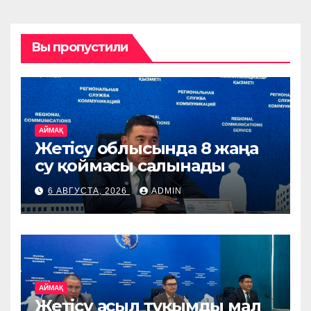
Вы пропустили
АЙМАҚ
Жетісу облысында 8 жаңа
су қоймасы салынады
6 АВГУСТА, 2026
ADMIN
АЙМАҚ
Жетісу асыл тұқымды мал