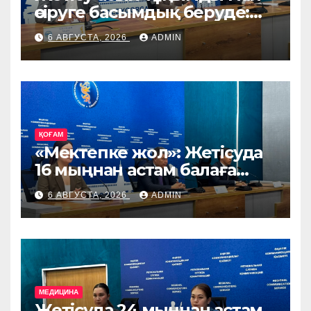
өсіруге басымдық беруде:
өңірге Ирландия, Дания
6 АВГУСТА, 2026
ADMIN
және Германиядан асыл
тұқымды жануарлар
жеткізіледі
ҚОҒАМ
«Мектепке жол»: Жетісуда
16 мыңнан астам балаға
көмек көрсетіледі
6 АВГУСТА, 2026
ADMIN
МЕДИЦИНА
Жетісуда 24 мыңнан астам