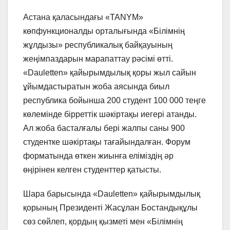
Астана қаласындағы «TANYM»
көпфункционалды орталығында «Білімнің
жұлдызы» республикалық байқауының
жеңімпаздарын марапаттау рәсімі өтті.
«Dauletten» қайырымдылық қоры жыл сайын
ұйымдастыратын жоба аясында биыл
республика бойынша 200 студент 100 000 теңге
көлемінде бірреттік шәкіртақы иегері атанды.
Ал жоба басталғалы бері жалпы саны 900
студентке шәкіртақы тағайындалған. Форум
форматында өткен жиынға еліміздің әр
өңірінен келген студенттер қатысты.
Шара барысында «Dauletten» қайырымдылық
қорының Президенті Жасұлан Бостандықұлы
сөз сөйлеп, қордың қызметі мен «Білімнің