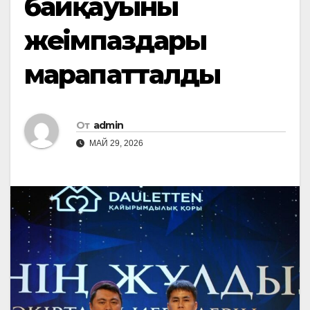
байқауының
жеңімпаздары
марапатталды
От
admin
МАЙ 29, 2026