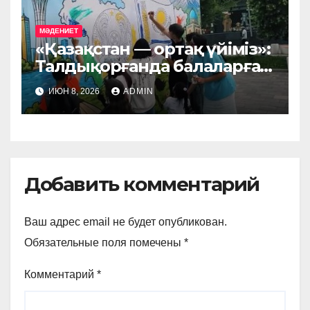
МӘДЕНИЕТ
«Қазақстан — ортақ үйіміз»:
Талдықорғанда балаларға
арналған патриоттық-
ИЮН 8, 2026
ADMIN
шығармашылық акция өтті
Добавить комментарий
Ваш адрес email не будет опубликован.
Обязательные поля помечены
*
Комментарий
*