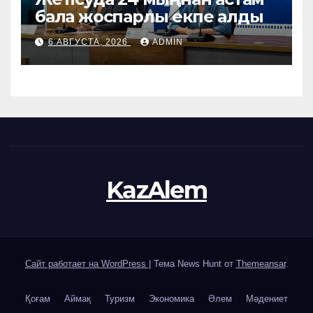
бала жоспарлы екпе алды
6 АВГУСТА, 2026
ADMIN
KazAlem
Сайт работает на WordPress
|
Тема News Hunt от
Themeansar
.
Қоғам
Аймақ
Туризм
Экономика
Әлем
Мәдениет