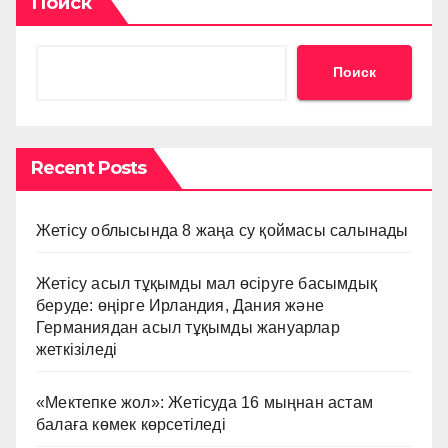
Поиск
Поиск
Recent Posts
Жетісу облысында 8 жаңа су қоймасы салынады
Жетісу асыл тұқымды мал өсіруге басымдық
беруде: өңірге Ирландия, Дания және
Германиядан асыл тұқымды жануарлар
жеткізіледі
«Мектепке жол»: Жетісуда 16 мыңнан астам
балаға көмек көрсетіледі