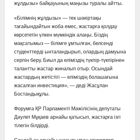
жұлдызы» байқауының маңызы туралы айтты.
«Білімнің жұлдызы» — тек шәкіртақы
тағайындайтын жоба емес, жастарға қолдау
көрсететін үлкен мүмкіндік алаңы. Біздің
мақсатымыз — білімге ұмтылған, белсенді
студенттерді ынталандырып, олардың дамуына
серпін беру. Биыл да еліміздің түкпір-түкпірінен
талантты жастар жиналып отыр. Осындай
жастардың жетістігі — еліміздің болашағына
жасалған инвестиция», — деді Жасұлан
Бостандықұлы.
Форумға ҚР Парламенті Мәжілісінің депутаты
Дәулет Мұқаев арнайы қатысып, жастарға ізгі
тілегін білдірді.