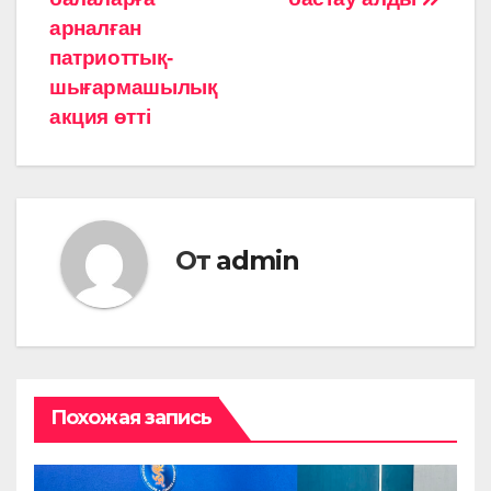
записям
арналған
патриоттық-
шығармашылық
акция өтті
От
admin
Похожая запись