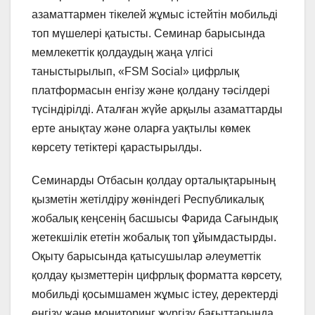
азаматтармен тікелей жұмыс істейтін мобильді
топ мүшелері қатысты. Семинар барысында
мемлекеттік қолдаудың жаңа үлгісі
таныстырылып, «FSM Social» цифрлық
платформасын енгізу және қолдану тәсілдері
түсіндірілді. Аталған жүйе арқылы азаматтарды
ерте анықтау және оларға уақтылы көмек
көрсету тетіктері қарастырылды.
Семинарды Отбасын қолдау орталықтарының
қызметін жетілдіру жөніндегі Республикалық
жобалық кеңсенің басшысы Фарида Сағындық
жетекшілік ететін жобалық топ ұйымдастырды.
Оқыту барысында қатысушылар әлеуметтік
қолдау қызметтерін цифрлық форматта көрсету,
мобильді қосымшамен жұмыс істеу, деректерді
енгізу және мониторинг жүргізу бағыттарында