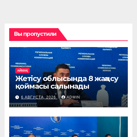
Вы пропустили
АЙМАҚ
Жетісу облысында 8 жаңа су
қоймасы салынады
6 АВГУСТА, 2026
ADMIN