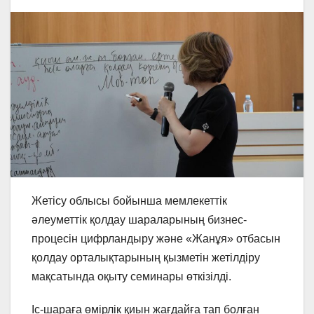
Жетісу облысы бойынша мемлекеттік
әлеуметтік қолдау шараларының бизнес-
процесін цифрландыру және «Жанұя» отбасын
қолдау орталықтарының қызметін жетілдіру
мақсатында оқыту семинары өткізілді.
Іс-шараға өмірлік қиын жағдайға тап болған