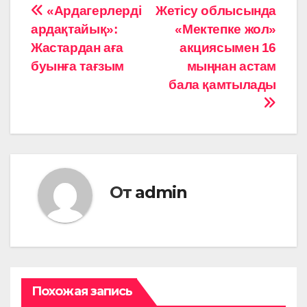
Навигация
«Ардагерлерді
Жетісу облысында
ардақтайық»:
«Мектепке жол»
по
Жастардан аға
акциясымен 16
записям
буынға тағзым
мыңнан астам
бала қамтылады
От
admin
Похожая запись