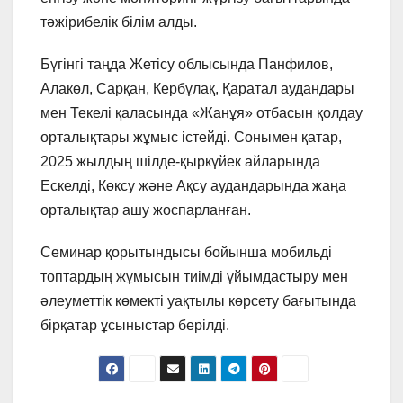
тәжірибелік білім алды.
Бүгінгі таңда Жетісу облысында Панфилов,
Алакөл, Сарқан, Кербұлақ, Қаратал аудандары
мен Текелі қаласында «Жанұя» отбасын қолдау
орталықтары жұмыс істейді. Сонымен қатар,
2025 жылдың шілде-қыркүйек айларында
Ескелді, Көксу және Ақсу аудандарында жаңа
орталықтар ашу жоспарланған.
Семинар қорытындысы бойынша мобильді
топтардың жұмысын тиімді ұйымдастыру мен
әлеуметтік көмекті уақтылы көрсету бағытында
бірқатар ұсыныстар берілді.