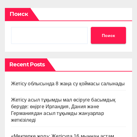
Поиск
Поиск
Recent Posts
Жетісу облысында 8 жаңа су қоймасы салынады
Жетісу асыл тұқымды мал өсіруге басымдық
беруде: өңірге Ирландия, Дания және
Германиядан асыл тұқымды жануарлар
жеткізіледі
«Мектепке жол»: Жетісуда 16 мыңнан астам