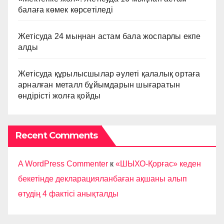
балаға көмек көрсетіледі
Жетісуда 24 мыңнан астам бала жоспарлы екпе
алды
Жетісуда құрылысшылар әулеті қалалық ортаға
арналған металл бұйымдарын шығаратын
өндірісті жолға қойды
Recent Comments
A WordPress Commenter
к
«ШЫХО-Қорғас» кеден
бекетінде декларацияланбаған ақшаны алып
өтудің 4 фактісі анықталды