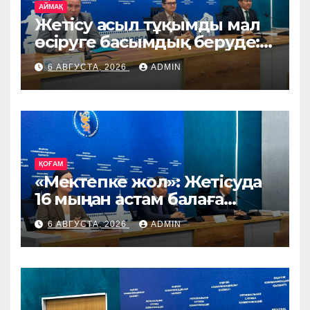
АЙМАҚ
Жетісу асыл тұқымды мал
өсіруге басымдық беруде:
өңірге Ирландия, Дания
6 АВГУСТА, 2026
ADMIN
және Германиядан асыл
тұқымды жануарлар
жеткізіледі
ҚОҒАМ
«Мектепке жол»: Жетісуда
16 мыңнан астам балаға
көмек көрсетіледі
6 АВГУСТА, 2026
ADMIN