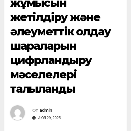
жұмысын
жетілдіру және
әлеуметтік қолдау
шараларын
цифрландыру
мәселелері
талқыланды
От
admin
ИЮЛ 29, 2025