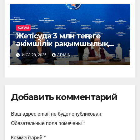
ҚОҒАМ
Жетісуда 3 млн теңгеге
әкімшілік рақымшылық
жасалды
ИЮЛ 28, 2026
ADMIN
Добавить комментарий
Ваш адрес email не будет опубликован.
Обязательные поля помечены
*
Комментарий
*