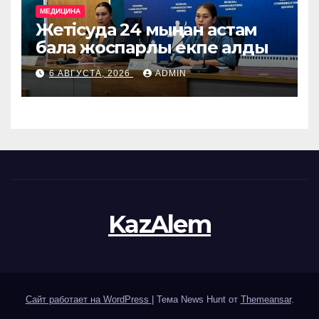
МЕДИЦИНА
Жетісуда 24 мыңнан астам
бала жоспарлы екпе алды
6 АВГУСТА, 2026
ADMIN
KazAlem
Сайт работает на WordPress
|
Тема News Hunt от
Themeansar
.