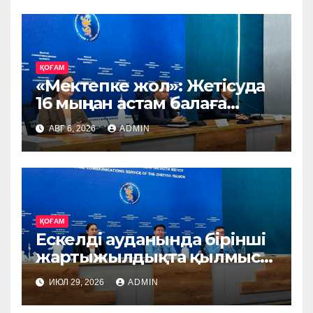
ҚОҒАМ
«Мектепке жол»: Жетісуда
16 мыңнан астам балаға
көмек көрсетіледі
АВГ 6, 2026
ADMIN
ҚОҒАМ
Ескелді ауданында бірінші
жартыжылдықта қылмыс
деңгейі 17,2%-ға төмендеді
ИЮЛ 29, 2026
ADMIN