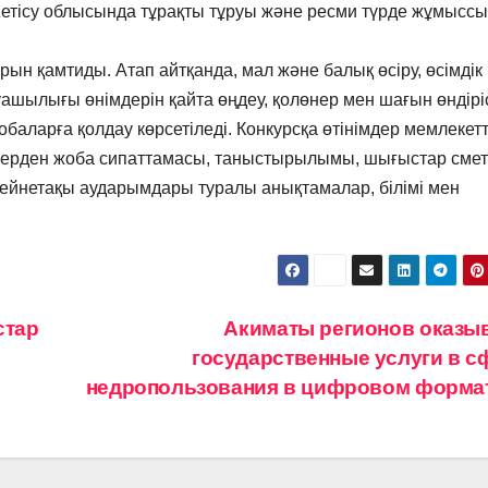
Жетісу облысында тұрақты тұруы және ресми түрде жұмыссы
н қамтиды. Атап айтқанда, мал және балық өсіру, өсімдік
ашылығы өнімдерін қайта өңдеу, қолөнер мен шағын өндірі
баларға қолдау көрсетіледі. Конкурсқа өтінімдер мемлекетт
рлерден жоба сипаттамасы, таныстырылымы, шығыстар смет
е зейнетақы аударымдары туралы анықтамалар, білімі мен
стар
Акиматы регионов оказы
государственные услуги в с
недропользования в цифровом форма