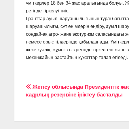
үміткерлер 18 бен 34 жас аралығында болуы, 
ретінде тіркелуі тиіс.
Гранттар ауыл шаруашылығының түрлі бағыттары
шаруашылығы, сүт өнімдерін өндіру, ауыл шару
сондай-ақ агро- және экотуризм саласындағы жо
немесе орыс тілдерінде қабылданады. Үмітке
жеке куәлік, жұмыссыз ретінде тіркелгені жән
мекенжайын растайтын құжаттар талап етіледі.
Навигация
Жетісу облысында Президенттік жа
кадрлық резервіне іріктеу басталды
по
записям