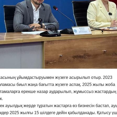
рмасының ұйымдастыруымен жүзеге асырылып отыр. 2023
арламасы биыл жаңа бағытта жүзеге аспақ. 2025 жылы жоба
амаларға ерекше назар аударылып, жұмыссыз жастардың 
к.
ек ауылдық жерде тұратын жастарға өз бизнесін бастап, ау
імдер 2025 жылғы 15 шілдеге дейін қабылданады. Қатысу үш