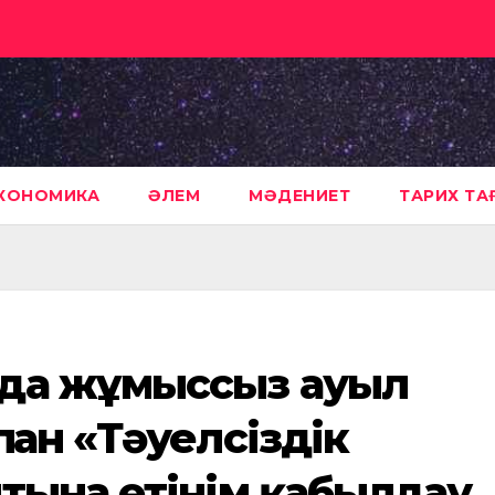
КОНОМИКА
ӘЛЕМ
МӘДЕНИЕТ
ТАРИХ Т
да жұмыссыз ауыл
ған «Тәуелсіздік
тына өтінім қабылдау