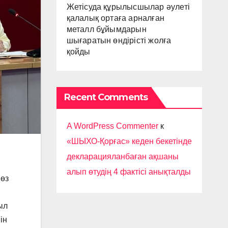
Жетісуда құрылысшылар әулеті
қалалық ортаға арналған
металл бұйымдарын
шығаратын өндірісті жолға
қойды
Recent Comments
A WordPress Commenter
к
«ШЫХО-Қорғас» кеден бекетінде
декларацияланбаған ақшаны
алып өтудің 4 фактісі анықталды
өз
ыл
ін