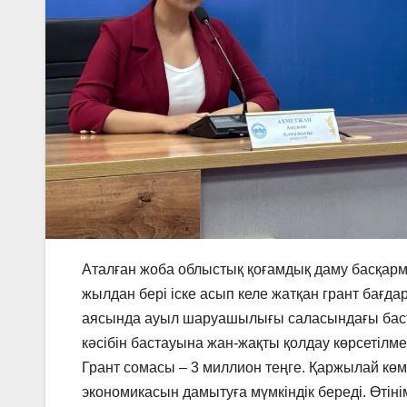
Аталған жоба облыстық қоғамдық даму басқа
жылдан бері іске асып келе жатқан грант бағд
аясында ауыл шаруашылығы саласындағы баст
кәсібін бастауына жан-жақты қолдау көрсетілме
Грант сомасы – 3 миллион теңге. Қаржылай көм
экономикасын дамытуға мүмкіндік береді. Өтін