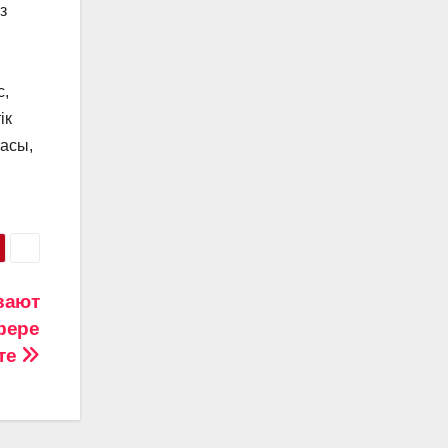
з
с,
ік
асы,
вают
фере
те