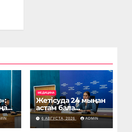
МЕДИЦИНА
»:
Жетісуда 24 мыңнан
ңнан
астам бала
өмек
жоспарлы екпе
MIN
6 АВГУСТА, 2026
ADMIN
алды