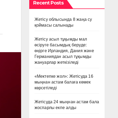
Recent Posts
Жетісу облысында 8 жаңа су
қоймасы салынады
Жетісу асыл тұқымды мал
өсіруге басымдық беруде:
өңірге Ирландия, Дания және
Германиядан асыл тұқымды
жануарлар жеткізіледі
«Мектепке жол»: Жетісуда 16
мыңнан астам балаға көмек
көрсетіледі
Жетісуда 24 мыңнан астам бала
жоспарлы екпе алды