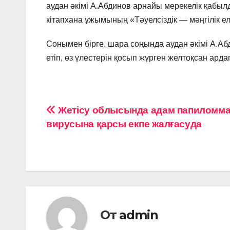
аудан әкімі А.Абдинов арнайы мерекелік қабылд
кітапхана ұжымының «Тәуелсіздік — мәңгілік ел
Сонымен бірге, шара соңында аудан әкімі А.Аб
етіп, өз үлестерін қосып жүрген желтоқсан ард
Навигация
Жетісу облысында адам папиломм
вирусына қарсы екпе жалғасуда
по
записям
От
admin