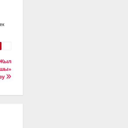
ек
 Жыл
ушы»
ізу