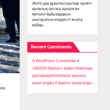
Жетісуда құрылысшылар әулеті
қалалық ортаға арналған
металл бұйымдарын
шығаратын өндірісті жолға
қойды
Recent Comments
A WordPress Commenter
к
«ШЫХО-Қорғас» кеден бекетінде
декларацияланбаған ақшаны
алып өтудің 4 фактісі анықталды
қою