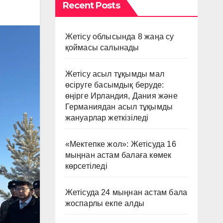
Recent Posts
Жетісу облысында 8 жаңа су
қоймасы салынады
Жетісу асыл тұқымды мал
өсіруге басымдық беруде:
өңірге Ирландия, Дания және
Германиядан асыл тұқымды
жануарлар жеткізіледі
«Мектепке жол»: Жетісуда 16
мыңнан астам балаға көмек
көрсетіледі
Жетісуда 24 мыңнан астам бала
жоспарлы екпе алды