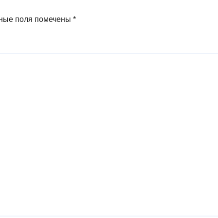
ізіледі
қойды
ные поля помечены
*