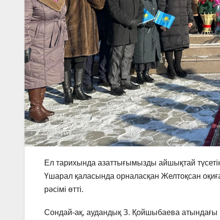
Ел тарихында азаттығымызды айшықтай түсетін 
Үшарал қаласында орналасқан Желтоқсан оқиғ
рәсімі өтті.
Сондай-ақ, аудандық З. Қойшыбаева атындағы 