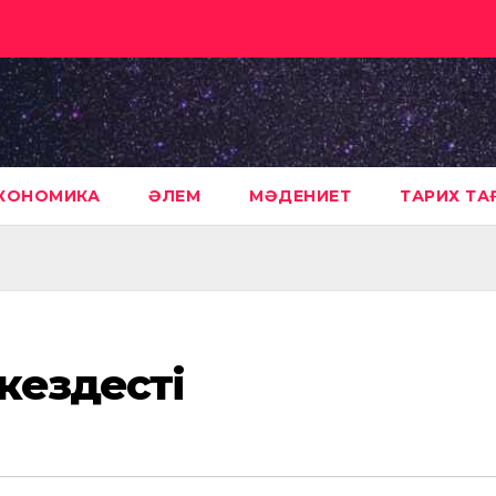
КОНОМИКА
ӘЛЕМ
МӘДЕНИЕТ
ТАРИХ Т
кездесті