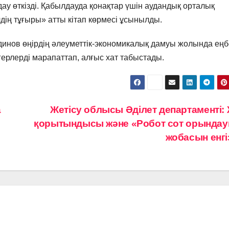
ау өткізді. Қабылдауда қонақтар үшін аудандық орталық
дің тұғыры» атты кітап көрмесі ұсынылды.
динов өңірдің әлеуметтік-экономикалық дамуы жолында еңб
агерлерді марапаттап, алғыс хат табыстады.
а
Жетісу облысы Әділет департаменті:
қорытындысы және «Робот сот орында
жобасын енг