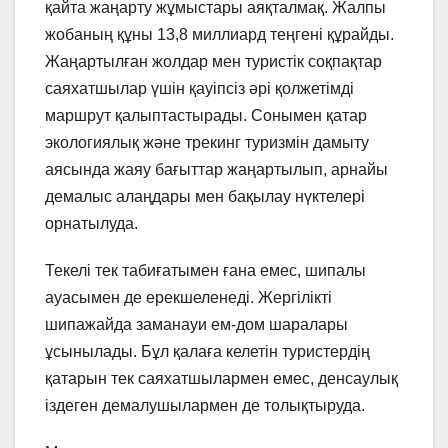
қайта жаңарту жұмыстары аяқталмақ. Жалпы
жобаның құны 13,8 миллиард теңгені құрайды.
Жаңартылған жолдар мен туристік соқпақтар
саяхатшылар үшін қауіпсіз әрі қолжетімді
маршрут қалыптастырады. Сонымен қатар
экологиялық және трекинг туризмін дамыту
аясында жаяу бағыттар жаңартылып, арнайы
демалыс алаңдары мен бақылау нүктелері
орнатылуда.
Текелі тек табиғатымен ғана емес, шипалы
ауасымен де ерекшеленеді. Жергілікті
шипажайда заманауи ем-дом шаралары
ұсынылады. Бұл қалаға келетін туристердің
қатарын тек саяхатшылармен емес, денсаулық
іздеген демалушылармен де толықтыруда.