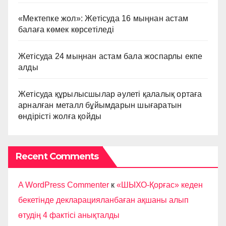
«Мектепке жол»: Жетісуда 16 мыңнан астам
балаға көмек көрсетіледі
Жетісуда 24 мыңнан астам бала жоспарлы екпе
алды
Жетісуда құрылысшылар әулеті қалалық ортаға
арналған металл бұйымдарын шығаратын
өндірісті жолға қойды
Recent Comments
A WordPress Commenter
к
«ШЫХО-Қорғас» кеден
бекетінде декларацияланбаған ақшаны алып
өтудің 4 фактісі анықталды