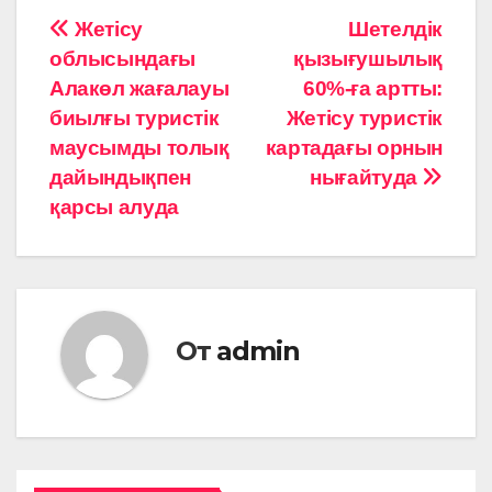
Навигация
Жетісу
Шетелдік
облысындағы
қызығушылық
по
Алакөл жағалауы
60%-ға артты:
записям
биылғы туристік
Жетісу туристік
маусымды толық
картадағы орнын
дайындықпен
нығайтуда
қарсы алуда
От
admin