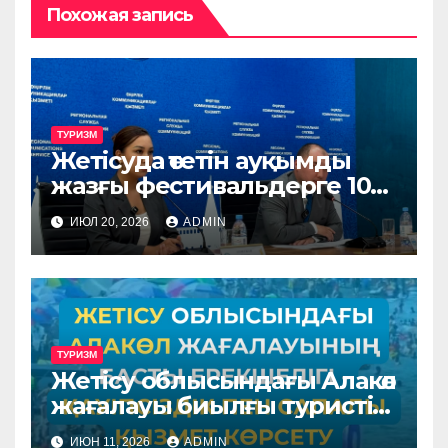
Похожая запись
ТУРИЗМ
Жетісуда өтетін ауқымды
жазғы фестивальдерге 10
мыңнан астам қонақ келеді
ИЮЛ 20, 2026
ADMIN
деп күтілуде
ТУРИЗМ
Жетісу облысындағы Алакөл
жағалауы биылғы туристік
маусымды толық
ИЮН 11, 2026
ADMIN