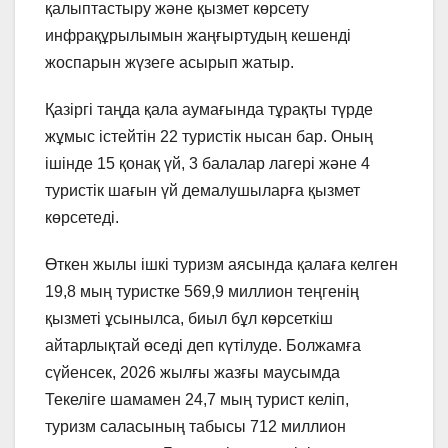
қалыптастыру және қызмет көрсету
инфрақұрылымын жаңғыртудың кешенді
жоспарын жүзеге асырып жатыр.
Қазіргі таңда қала аумағында тұрақты түрде
жұмыс істейтін 22 туристік нысан бар. Оның
ішінде 15 қонақ үй, 3 балалар лагері және 4
туристік шағын үй демалушыларға қызмет
көрсетеді.
Өткен жылы ішкі туризм аясында қалаға келген
19,8 мың туристке 569,9 миллион теңгенің
қызметі ұсынылса, биыл бұл көрсеткіш
айтарлықтай өседі деп күтілуде. Болжамға
сүйенсек, 2026 жылғы жазғы маусымда
Текеліге шамамен 24,7 мың турист келіп,
туризм саласының табысы 712 миллион