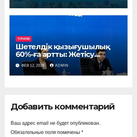
дайындықпен қарсы алуда
ТУРИЗМ
Шетелдік қызығушылық
60%-ға артты: Жетісу
туристік картадағы орнын
ФЕВ 12, 2026
ADMIN
нығайтуда
Добавить комментарий
Ваш адрес email не будет опубликован.
Обязательные поля помечены
*