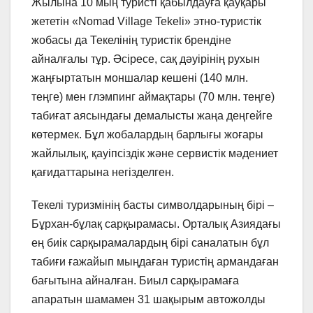
Жылына 10 мың туристі қабылдауға қауқары
жететін «Nomad Village Tekeli» этно-туристік
жобасы да Текелінің туристік брендіне
айналғалы тұр. Әсіресе, сақ дәуірінің рухын
жаңғыртатын моншалар кешені (140 млн.
теңге) мен глэмпинг аймақтары (70 млн. теңге)
табиғат аясындағы демалысты жаңа деңгейге
көтермек. Бұл жобалардың барлығы жоғары
жайлылық, қауіпсіздік және сервистік мәдениет
қағидаттарына негізделген.
Текелі туризмінің басты символдарының бірі –
Бұрхан-бұлақ сарқырамасы. Орталық Азиядағы
ең биік сарқырамалардың бірі саналатын бұл
табиғи ғажайып мыңдаған туристің армандаған
бағытына айналған. Биыл сарқырамаға
апаратын шамамен 31 шақырым автожолды