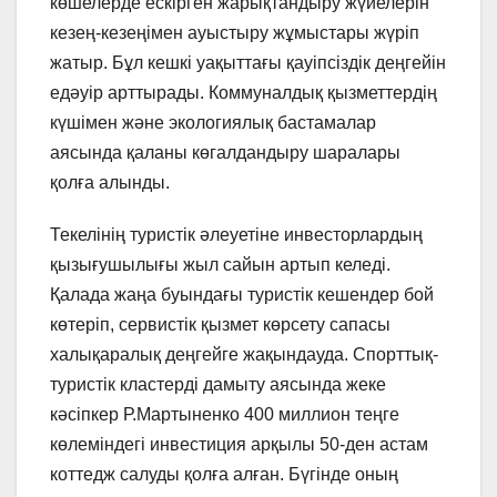
көшелерде ескірген жарықтандыру жүйелерін
кезең-кезеңімен ауыстыру жұмыстары жүріп
жатыр. Бұл кешкі уақыттағы қауіпсіздік деңгейін
едәуір арттырады. Коммуналдық қызметтердің
күшімен және экологиялық бастамалар
аясында қаланы көгалдандыру шаралары
қолға алынды.
Текелінің туристік әлеуетіне инвесторлардың
қызығушылығы жыл сайын артып келеді.
Қалада жаңа буындағы туристік кешендер бой
көтеріп, сервистік қызмет көрсету сапасы
халықаралық деңгейге жақындауда. Спорттық-
туристік кластерді дамыту аясында жеке
кәсіпкер Р.Мартыненко 400 миллион теңге
көлеміндегі инвестиция арқылы 50-ден астам
коттедж салуды қолға алған. Бүгінде оның