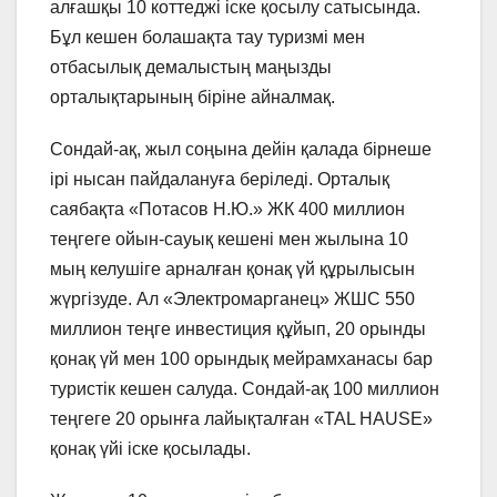
алғашқы 10 коттеджі іске қосылу сатысында.
Бұл кешен болашақта тау туризмі мен
отбасылық демалыстың маңызды
орталықтарының біріне айналмақ.
Сондай-ақ, жыл соңына дейін қалада бірнеше
ірі нысан пайдалануға беріледі. Орталық
саябақта «Потасов Н.Ю.» ЖК 400 миллион
теңгеге ойын-сауық кешені мен жылына 10
мың келушіге арналған қонақ үй құрылысын
жүргізуде. Ал «Электромарганец» ЖШС 550
миллион теңге инвестиция құйып, 20 орынды
қонақ үй мен 100 орындық мейрамханасы бар
туристік кешен салуда. Сондай-ақ 100 миллион
теңгеге 20 орынға лайықталған «TAL HAUSE»
қонақ үйі іске қосылады.