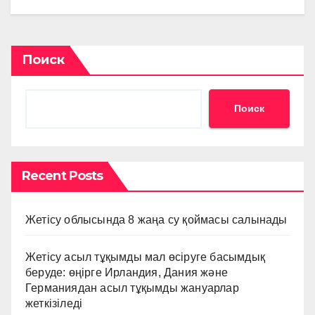
Поиск
Поиск
Recent Posts
Жетісу облысында 8 жаңа су қоймасы салынады
Жетісу асыл тұқымды мал өсіруге басымдық
беруде: өңірге Ирландия, Дания және
Германиядан асыл тұқымды жануарлар
жеткізіледі