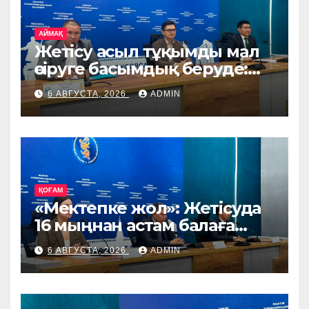
АЙМАҚ
Жетісу асыл тұқымды мал
өсіруге басымдық беруде:
өңірге Ирландия, Дания
6 АВГУСТА, 2026
ADMIN
және Германиядан асыл
тұқымды жануарлар
жеткізіледі
ҚОҒАМ
«Мектепке жол»: Жетісуда
16 мыңнан астам балаға
көмек көрсетіледі
6 АВГУСТА, 2026
ADMIN