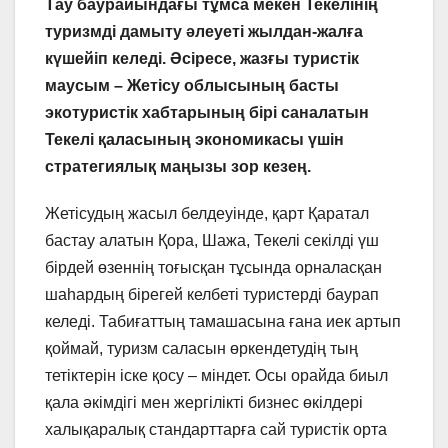
Тау баурайындағы тұмса мекен Текелінің
туризмді дамыту әлеуеті жылдан-жалға
күшейіп келеді. Әсіресе, жазғы туристік
маусым – Жетісу облысының басты
экотуристік хабтарының бірі саналатын
Текелі қаласының экономикасы үшін
стратегиялық маңызы зор кезең.
Жетісудың жасыл белдеуінде, қарт Қаратал
бастау алатын Қора, Шажа, Текелі секілді үш
бірдей өзеннің тоғысқан тұсында орналасқан
шаһардың бірегей келбеті туристерді баурап
келеді. Табиғаттың тамашасына ғана иек артып
қоймай, туризм саласын өркендетудің тың
тетіктерін іске қосу – міндет. Осы орайда биыл
қала әкімдігі мен жергілікті бизнес өкілдері
халықаралық стандарттарға сай туристік орта