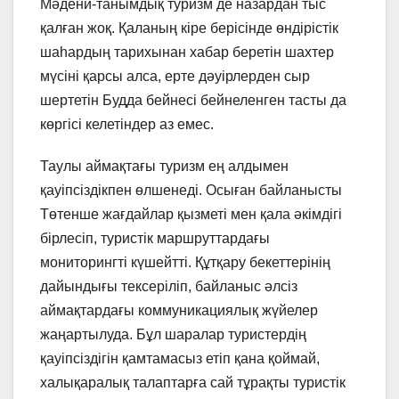
Мәдени-танымдық туризм де назардан тыс
қалған жоқ. Қаланың кіре берісінде өндірістік
шаһардың тарихынан хабар беретін шахтер
мүсіні қарсы алса, ерте дәуірлерден сыр
шертетін Будда бейнесі бейнеленген тасты да
көргісі келетіндер аз емес.
Таулы аймақтағы туризм ең алдымен
қауіпсіздікпен өлшенеді. Осыған байланысты
Төтенше жағдайлар қызметі мен қала әкімдігі
бірлесіп, туристік маршруттардағы
мониторингті күшейтті. Құтқару бекеттерінің
дайындығы тексеріліп, байланыс әлсіз
аймақтардағы коммуникациялық жүйелер
жаңартылуда. Бұл шаралар туристердің
қауіпсіздігін қамтамасыз етіп қана қоймай,
халықаралық талаптарға сай тұрақты туристік