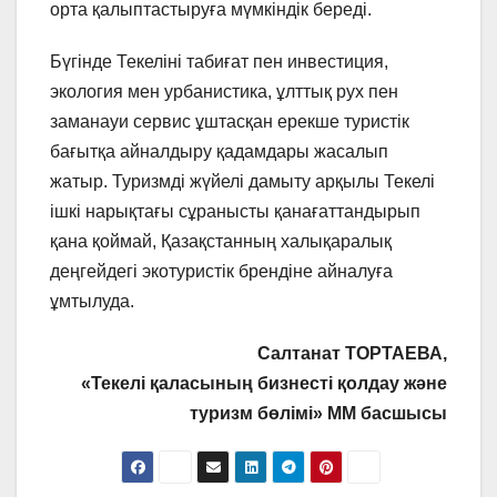
орта қалыптастыруға мүмкіндік береді.
Бүгінде Текеліні табиғат пен инвестиция,
экология мен урбанистика, ұлттық рух пен
заманауи сервис ұштасқан ерекше туристік
бағытқа айналдыру қадамдары жасалып
жатыр. Туризмді жүйелі дамыту арқылы Текелі
ішкі нарықтағы сұранысты қанағаттандырып
қана қоймай, Қазақстанның халықаралық
деңгейдегі экотуристік брендіне айналуға
ұмтылуда.
Салтанат ТОРТАЕВА,
«Текелі қаласының бизнесті
қолдау және
туризм бөлімі» ММ басшысы