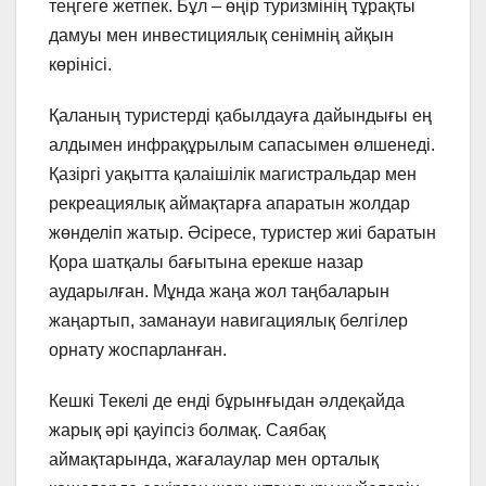
теңгеге жетпек. Бұл – өңір туризмінің тұрақты
дамуы мен инвестициялық сенімнің айқын
көрінісі.
Қаланың туристерді қабылдауға дайындығы ең
алдымен инфрақұрылым сапасымен өлшенеді.
Қазіргі уақытта қалаішілік магистральдар мен
рекреациялық аймақтарға апаратын жолдар
жөнделіп жатыр. Әсіресе, туристер жиі баратын
Қора шатқалы бағытына ерекше назар
аударылған. Мұнда жаңа жол таңбаларын
жаңартып, заманауи навигациялық белгілер
орнату жоспарланған.
Кешкі Текелі де енді бұрынғыдан әлдеқайда
жарық әрі қауіпсіз болмақ. Саябақ
аймақтарында, жағалаулар мен орталық