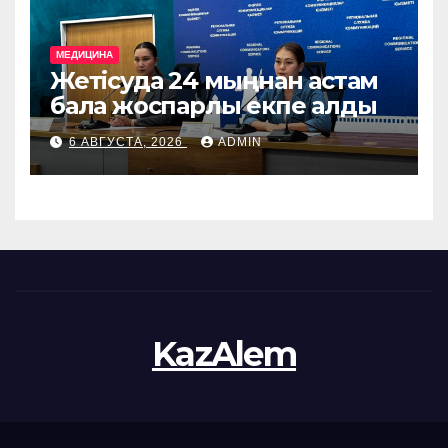
МЕДИЦИНА
Жетісуда 24 мыңнан астам
бала жоспарлы екпе алды
6 АВГУСТА, 2026
ADMIN
KazAlem