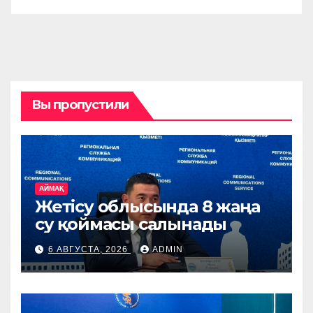
Вы пропустили
АЙМАҚ
Жетісу облысында 8 жаңа
су қоймасы салынады
6 АВГУСТА, 2026
ADMIN