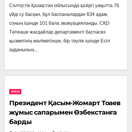
Солтүстік Қазақстан облысында қазіргі уақытта 76
үйді су басқан, бұл баспаналардан 634 адам,
соның ішінде 101 бала эвакуацияланды. СҚО
Төтенше жағдайлар департаменті баспасөз
қызметінің мәліметінше, бір тәулік ішінде Есіл
ауданының…
ӘЛЕМ
Президент Қасым-Жомарт Тоқаев
жұмыс сапарымен Өзбекстанға
барды