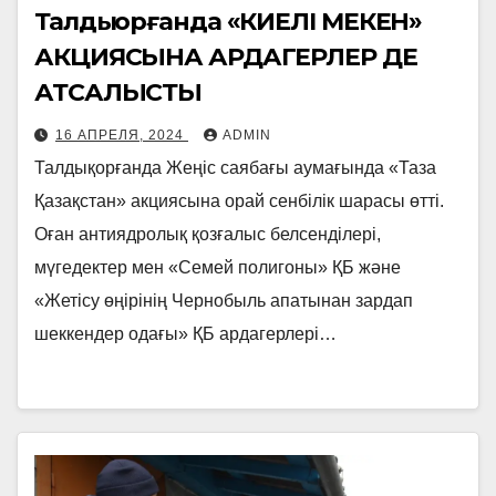
Талдықорғанда «КИЕЛІ МЕКЕН»
АКЦИЯСЫНА АРДАГЕРЛЕР ДЕ
АТСАЛЫСТЫ
16 АПРЕЛЯ, 2024
ADMIN
Талдықорғанда Жеңіс саябағы аумағында «Таза
Қазақстан» акциясына орай сенбілік шарасы өтті.
Оған антиядролық қозғалыс белсенділері,
мүгедектер мен «Семей полигоны» ҚБ және
«Жетісу өңірінің Чернобыль апатынан зардап
шеккендер одағы» ҚБ ардагерлері…