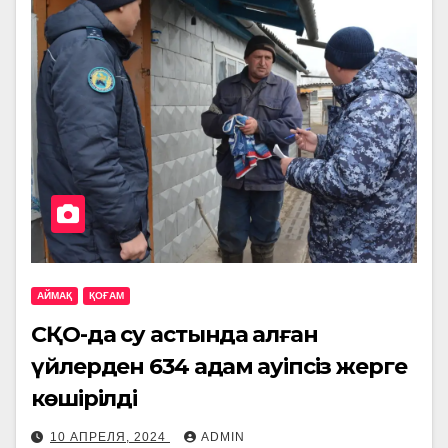
АЙМАҚ
ҚОҒАМ
СҚО-да су астында қалған
үйлерден 634 адам қауіпсіз жерге
көшірілді
10 АПРЕЛЯ, 2024
ADMIN