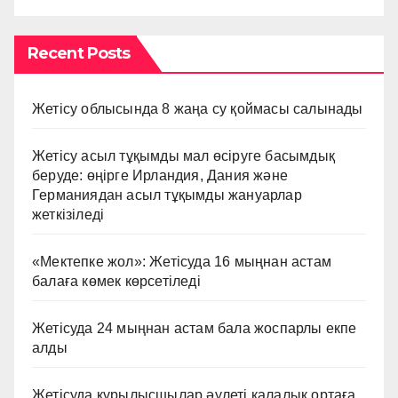
Recent Posts
Жетісу облысында 8 жаңа су қоймасы салынады
Жетісу асыл тұқымды мал өсіруге басымдық
беруде: өңірге Ирландия, Дания және
Германиядан асыл тұқымды жануарлар
жеткізіледі
«Мектепке жол»: Жетісуда 16 мыңнан астам
балаға көмек көрсетіледі
Жетісуда 24 мыңнан астам бала жоспарлы екпе
алды
Жетісуда құрылысшылар әулеті қалалық ортаға