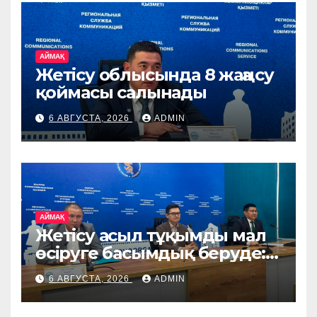
АЙМАҚ
Жетісу облысында 8 жаңа су
қоймасы салынады
6 АВГУСТА, 2026
ADMIN
АЙМАҚ
Жетісу асыл тұқымды мал
өсіруге басымдық беруде:
өңірге Ирландия, Дания
6 АВГУСТА, 2026
ADMIN
және Германиядан асыл
тұқымды жануарлар