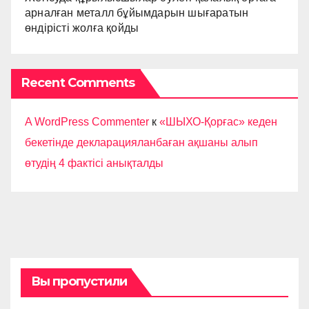
арналған металл бұйымдарын шығаратын
өндірісті жолға қойды
Recent Comments
A WordPress Commenter
к
«ШЫХО-Қорғас» кеден
бекетінде декларацияланбаған ақшаны алып
өтудің 4 фактісі анықталды
Вы пропустили