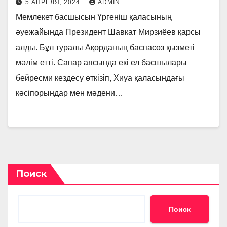
5 АПРЕЛЯ, 2024
ADMIN
Мемлекет басшысын Үргеніш қаласының
әуежайында Президент Шавкат Мирзиёев қарсы
алды. Бұл туралы Ақорданың баспасөз қызметі
мәлім етті. Сапар аясында екі ел басшылары
бейресми кездесу өткізіп, Хиуа қаласындағы
кәсіпорындар мен мәдени…
Поиск
Поиск