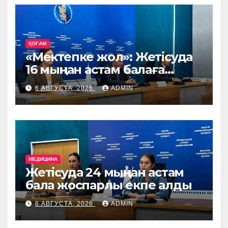
жеткізіледі
ҚОҒАМ
«Мектепке жол»: Жетісуда
16 мыңнан астам балаға
көмек көрсетіледі
6 АВГУСТА, 2026
ADMIN
МЕДИЦИНА
Жетісуда 24 мыңнан астам
бала жоспарлы екпе алды
6 АВГУСТА, 2026
ADMIN