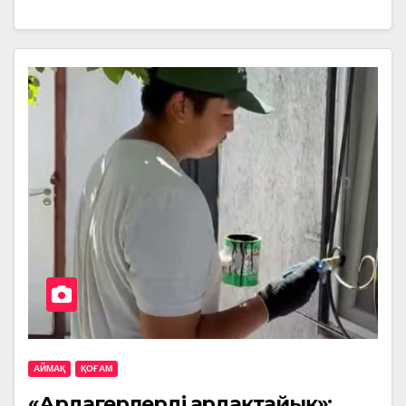
АЙМАҚ
ҚОҒАМ
«Ардагерлерді ардақтайық»: