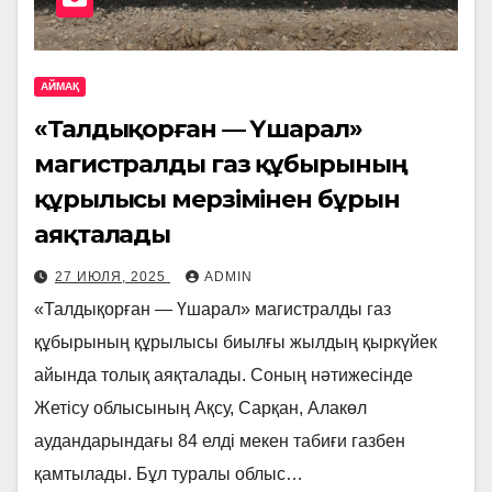
АЙМАҚ
«Талдықорған — Үшарал»
магистралды газ құбырының
құрылысы мерзімінен бұрын
аяқталады
27 ИЮЛЯ, 2025
ADMIN
«Талдықорған — Үшарал» магистралды газ
құбырының құрылысы биылғы жылдың қыркүйек
айында толық аяқталады. Соның нәтижесінде
Жетісу облысының Ақсу, Сарқан, Алакөл
аудандарындағы 84 елді мекен табиғи газбен
қамтылады. Бұл туралы облыс…