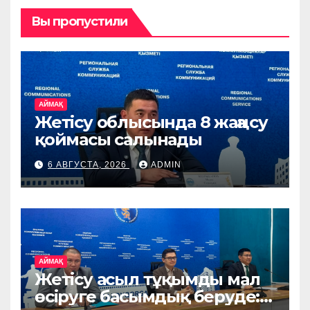
Вы пропустили
АЙМАҚ
Жетісу облысында 8 жаңа су
қоймасы салынады
6 АВГУСТА, 2026
ADMIN
АЙМАҚ
Жетісу асыл тұқымды мал
өсіруге басымдық беруде: