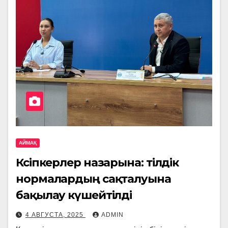
АЙМАҚ
Кәсіпкерлер назарына: тілдік
нормалардың сақталуына
бақылау күшейтілді
4 АВГУСТА, 2025
ADMIN