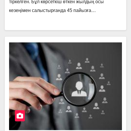
тіркелген. Бұл көрсеткіш өткен жылдың осы
кезеңімен салыстырғанда 45 пайызға…