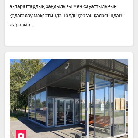
ақпараттардың заңдылығы мен сауаттылығын
қадағалау мақсатында Талдықорған қаласындағы
жарнама…