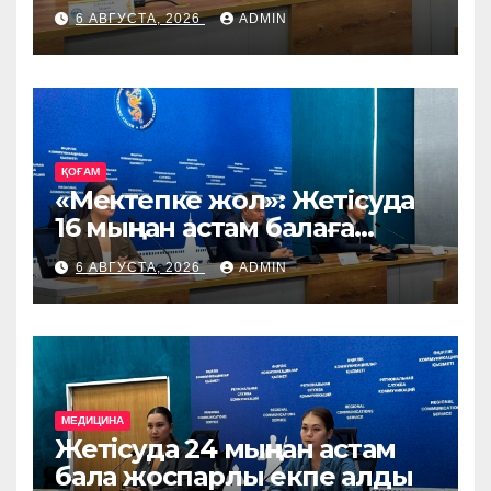
өңірге Ирландия, Дания
6 АВГУСТА, 2026
ADMIN
және Германиядан асыл
тұқымды жануарлар
жеткізіледі
ҚОҒАМ
«Мектепке жол»: Жетісуда
16 мыңнан астам балаға
көмек көрсетіледі
6 АВГУСТА, 2026
ADMIN
МЕДИЦИНА
Жетісуда 24 мыңнан астам
бала жоспарлы екпе алды