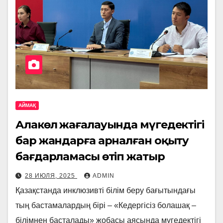
АЙМАҚ
Алакөл жағалауында мүгедектігі
бар жандарға арналған оқыту
бағдарламасы өтіп жатыр
28 ИЮЛЯ, 2025
ADMIN
Қазақстанда инклюзивті білім беру бағытындағы
тың бастамалардың бірі – «Кедергісіз болашақ –
білімнен басталады» жобасы аясында мүгедектігі