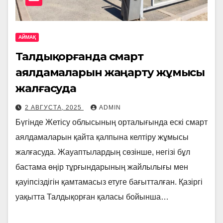
АЙМАҚ
Талдықорғанда смарт
аялдамаларын жаңарту жұмысы
жалғасуда
2 АВГУСТА, 2025
ADMIN
Бүгінде Жетісу облысының орталығында ескі смарт
аялдамаларын қайта қалпына келтіру жұмысы
жалғасуда. Жауаптылардың сөзінше, негізі бұл
бастама өңір тұрғындарының жайлылығы мен
қауіпсіздігін қамтамасыз етуге бағытталған. Қазіргі
уақытта Талдықорған қаласы бойынша…