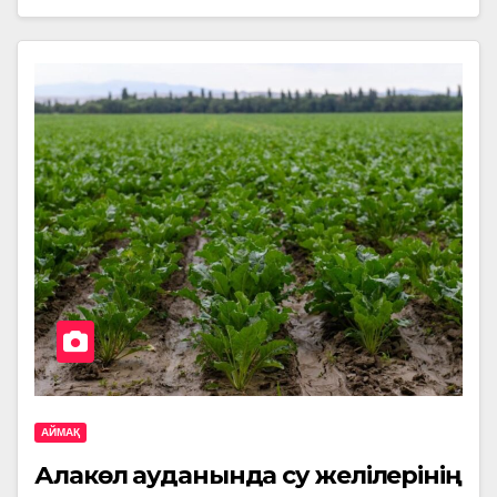
АЙМАҚ
Алакөл ауданында су желілерінің