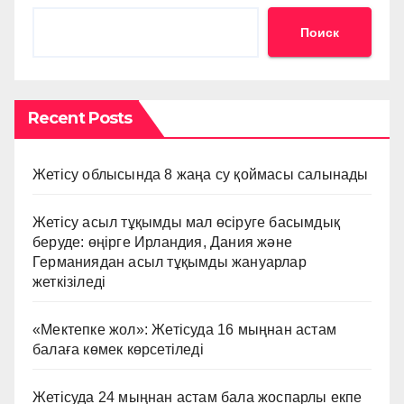
Поиск
Recent Posts
Жетісу облысында 8 жаңа су қоймасы салынады
Жетісу асыл тұқымды мал өсіруге басымдық
беруде: өңірге Ирландия, Дания және
Германиядан асыл тұқымды жануарлар
жеткізіледі
«Мектепке жол»: Жетісуда 16 мыңнан астам
балаға көмек көрсетіледі
Жетісуда 24 мыңнан астам бала жоспарлы екпе