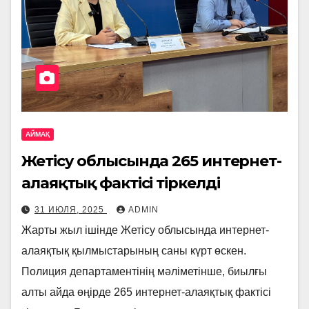
АЙМАҚ
Жетісу облысында 265 интернет-
алаяқтық фактісі тіркелді
31 ИЮЛЯ, 2025
ADMIN
Жарты жыл ішінде Жетісу облысында интернет-
алаяқтық қылмыстарының саны күрт өскен.
Полиция департаментінің мәліметінше, биылғы
алты айда өңірде 265 интернет-алаяқтық фактісі