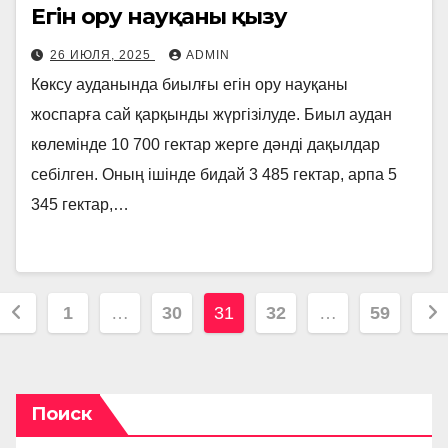
Егін ору науқаны қызу
26 ИЮЛЯ, 2025
ADMIN
Көксу ауданында биылғы егін ору науқаны
жоспарға сай қарқынды жүргізілуде. Биыл аудан
көлемінде 10 700 гектар жерге дәнді дақылдар
себілген. Оның ішінде бидай 3 485 гектар, арпа 5
345 гектар,…
Пагинация
1
…
30
31
32
…
59
записей
Поиск