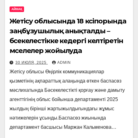
АЙМАҚ
Жетісу облысында 18 кәсіпорында
заңбұзушылық анықталды –
бәсекелестікке кедергі келтіретін
мәселелер жойылуда
30 ИЮЛЯ, 2025
ADMIN
Жетісу облысы Өңірлік коммуникациялар
қызметінің ақпараттық алаңында өткен баспасөз
мәслихатында Бәсекелестікті қорғау және дамыту
агенттігінің облыс бойынша департаменті 2025
жылдың бірінші жартыжылдығындағы жұмыс
нәтижелерін ұсынды.Баспасөз жиынында
департамент басшысы Маржан Кальменова…