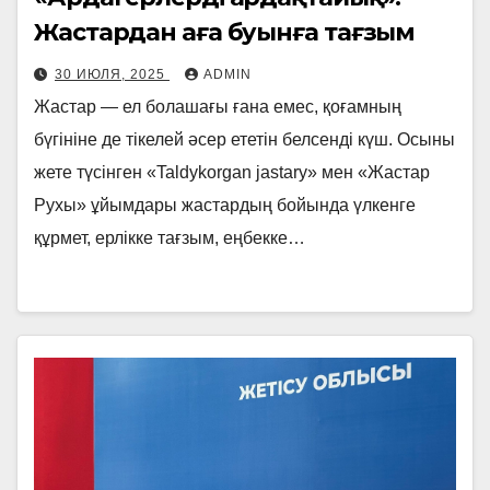
Жастардан аға буынға тағзым
30 ИЮЛЯ, 2025
ADMIN
Жастар — ел болашағы ғана емес, қоғамның
бүгініне де тікелей әсер ететін белсенді күш. Осыны
жете түсінген «Taldykorgan jastary» мен «Жастар
Рухы» ұйымдары жастардың бойында үлкенге
құрмет, ерлікке тағзым, еңбекке…