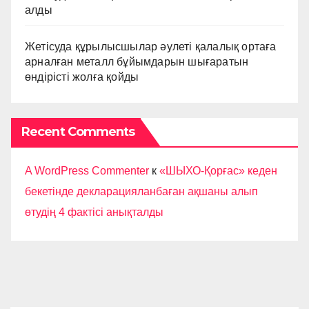
алды
Жетісуда құрылысшылар әулеті қалалық ортаға
арналған металл бұйымдарын шығаратын
өндірісті жолға қойды
Recent Comments
A WordPress Commenter
к
«ШЫХО-Қорғас» кеден
бекетінде декларацияланбаған ақшаны алып
өтудің 4 фактісі анықталды