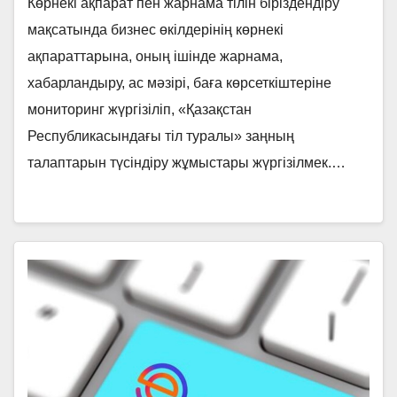
Көрнекі ақпарат пен жарнама тілін біріздендіру
мақсатында бизнес өкілдерінің көрнекі
ақпараттарына, оның ішінде жарнама,
хабарландыру, ас мәзірі, баға көрсеткіштеріне
мониторинг жүргізіліп, «Қазақстан
Республикасындағы тіл туралы» заңның
талаптарын түсіндіру жұмыстары жүргізілмек.…