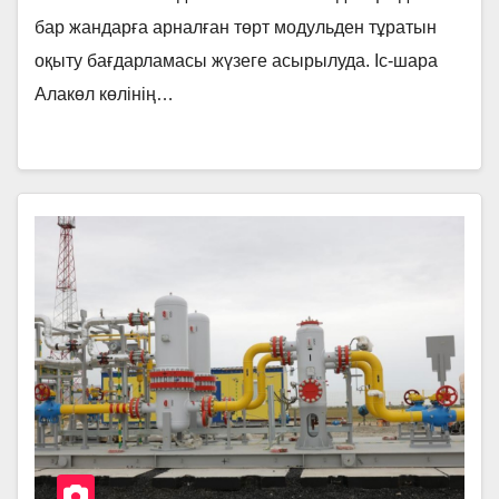
бар жандарға арналған төрт модульден тұратын
оқыту бағдарламасы жүзеге асырылуда. Іс-шара
Алакөл көлінің…