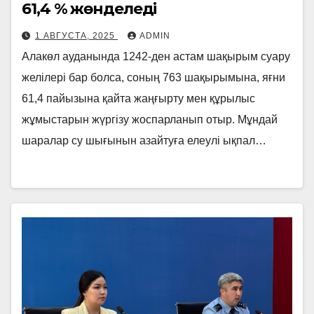
61,4 % жөнделеді
1 АВГУСТА, 2025
ADMIN
Алакөл ауданында 1242-ден астам шақырым суару
желілері бар болса, соның 763 шақырымына, яғни
61,4 пайызына қайта жаңғырту мен құрылыс
жұмыстарын жүргізу жоспарланып отыр. Мұндай
шаралар су шығынын азайтуға елеулі ықпал…