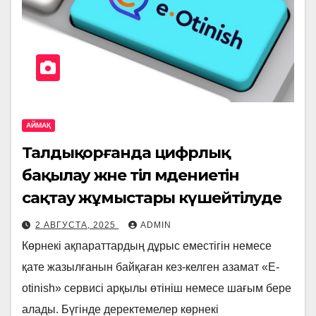
АЙМАҚ
Талдықорғанда цифрлық
бақылау және тіл мәдениетін
сақтау жұмыстары күшейтілуде
2 АВГУСТА, 2025
ADMIN
Көрнекi ақпараттардың дұрыс еместігін немесе
қате жазылғанын байқаған кез-келген азамат «E-
otinish» сервисі арқылы өтініш немесе шағым бере
алады. Бүгінде деректемелер көрнекі